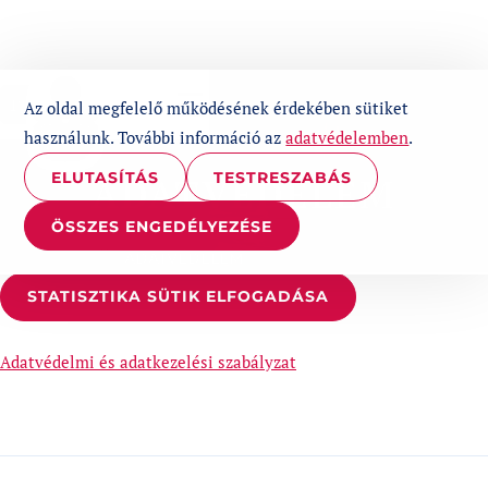
UGRÁS A TARTALOMHOZ
1%
Az oldal megfelelő működésének érdekében sütiket
használunk. További információ az
adatvédelemben
.
ELUTASÍTÁS
TESTRESZABÁS
ADATVÉDELEM
ÖSSZES ENGEDÉLYEZÉSE
ADATVÉDELEM
STATISZTIKA SÜTIK ELFOGADÁSA
Adatvédelmi és adatkezelési szabályzat