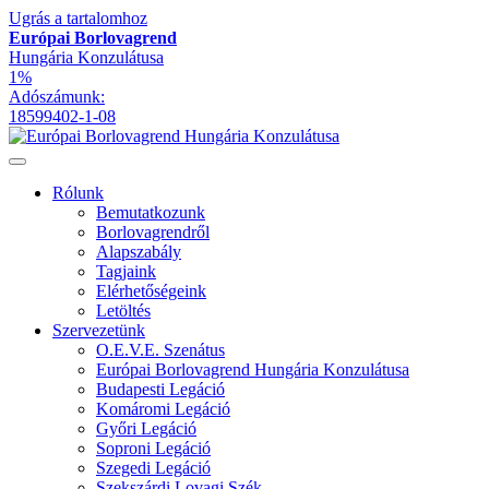
Ugrás a tartalomhoz
Európai Borlovagrend
Hungária Konzulátusa
1%
Adószámunk:
18599402-1-08
Rólunk
Bemutatkozunk
Borlovagrendről
Alapszabály
Tagjaink
Elérhetőségeink
Letöltés
Szervezetünk
O.E.V.E. Szenátus
Európai Borlovagrend Hungária Konzulátusa
Budapesti Legáció
Komáromi Legáció
Győri Legáció
Soproni Legáció
Szegedi Legáció
Szekszárdi Lovagi Szék