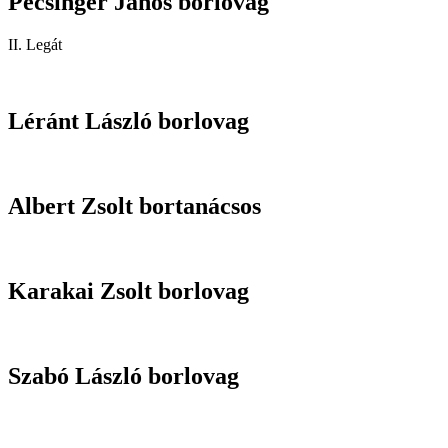
Pécsinger János borlovag
II. Legát
Léránt László borlovag
Albert Zsolt bortanácsos
Karakai Zsolt borlovag
Szabó László borlovag