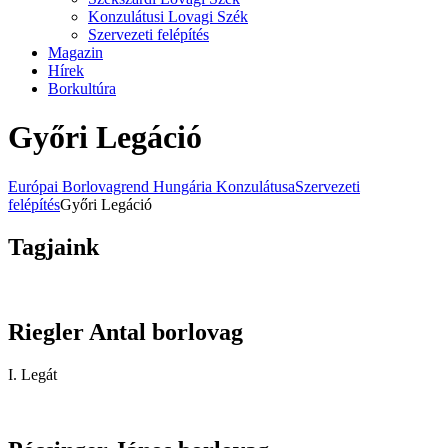
Konzulátusi Lovagi Szék
Szervezeti felépítés
Magazin
Hírek
Borkultúra
Győri Legáció
Európai Borlovagrend Hungária Konzulátusa
Szervezeti
felépítés
Győri Legáció
Tagjaink
Riegler Antal borlovag
I. Legát