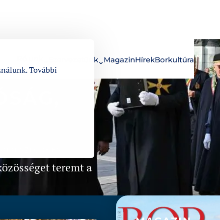
Rólunk
Szervezetünk
Magazin
Hírek
Borkultúra
ználunk. További
ÓSÁG,
a a szőlő- és
 közösséget teremt a