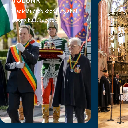
RÓLUNK
Tradíciót őrző közösség, ahol
SZER
a bor a kultúra része.
Elhivato
a hagyo