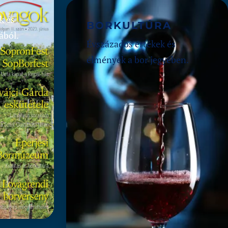
k és
BORKULTÚRA
ából.
Évszázados értékek és
élmények a bor jegyében.