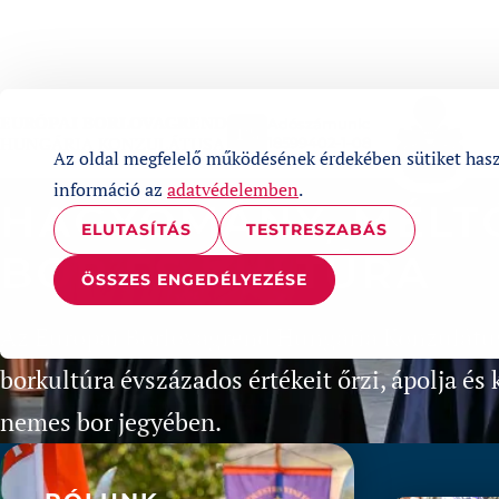
UGRÁS A TARTALOMHOZ
EURÓPAI BORLOVAGREND
Adószámunk:
1%
HUNGÁRIA KONZULÁTUSA
18599402-1-08
Az oldal megfelelő működésének érdekében sütiket has
információ az
adatvédelemben
.
HAGYOMÁNY, MÉLT
ELUTASÍTÁS
TESTRESZABÁS
BOR ÉS KULTÚRA
ÖSSZES ENGEDÉLYEZÉSE
Az Európai Borlovagrend Hungária Konzulátus
borkultúra évszázados értékeit őrzi, ápolja és
nemes bor jegyében.