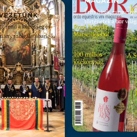
MAGAZIN
Friss hírek, eseménye
VEZETÜNK
történetek a bor világ
tt rend a közösség és
mány szolgálatában.