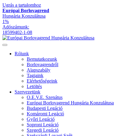
Ugrás a tartalomhoz
Európai Borlovagrend
Hungária Konzulátusa
1%
Adószámunk:
18599402-1-08
Rólunk
Bemutatkozunk
Borlovagrendről
Alapszabály
Tagjaink
Elérhetőségeink
Letöltés
Szervezetünk
O.E.V.E. Szenátus
Európai Borlovagrend Hungária Konzulátusa
Budapesti Legáció
Komáromi Legáció
Győri Legáció
Soproni Legáció
Szegedi Legáció
Szekszárdi Lovagi Szék