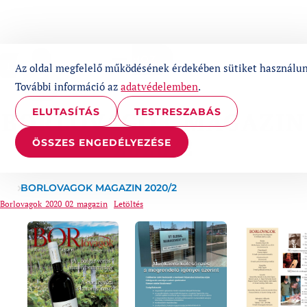
UGRÁS A TARTALOMHOZ
1%
Az oldal megfelelő működésének érdekében sütiket használun
További információ az
adatvédelemben
.
ELUTASÍTÁS
TESTRESZABÁS
BORLOVAGOK MAGAZIN
2020/2
ÖSSZES ENGEDÉLYEZÉSE
BORLOVAGOK MAGAZIN 2020/2
Borlovagok_2020_02_magazin
Letöltés