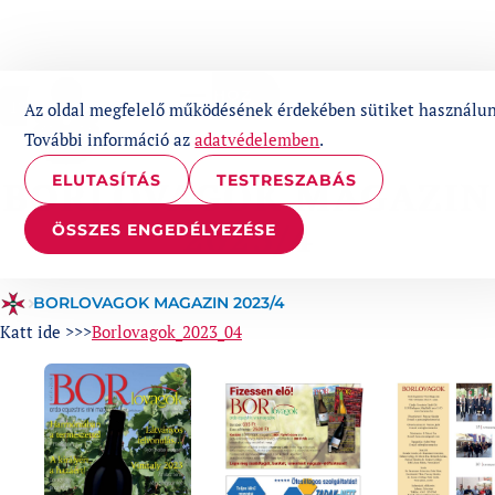
UGRÁS A TARTALOMHOZ
1%
Az oldal megfelelő működésének érdekében sütiket használun
További információ az
adatvédelemben
.
ELUTASÍTÁS
TESTRESZABÁS
BORLOVAGOK MAGAZIN
2023/4
ÖSSZES ENGEDÉLYEZÉSE
BORLOVAGOK MAGAZIN 2023/4
Katt ide >>>
Borlovagok_2023_04