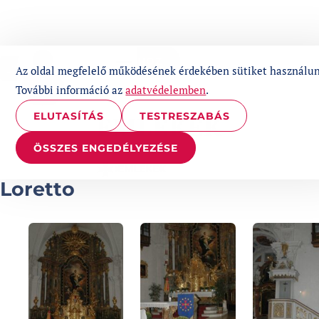
UGRÁS A TARTALOMHOZ
1%
Az oldal megfelelő működésének érdekében sütiket használun
További információ az
adatvédelemben
.
ELUTASÍTÁS
TESTRESZABÁS
EMLÉKEK
ÖSSZES ENGEDÉLYEZÉSE
EMLÉKEK
Loretto