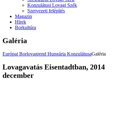
Konzulátusi Lovagi Szék
Szervezeti felépítés
Magazin
Hírek
Borkultúra
Galéria
Európai Borlovagrend Hungária Konzulátusa
Galéria
Lovagavatás Eisentadtban, 2014
december