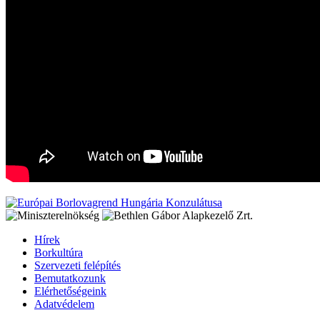
Hírek
Borkultúra
Szervezeti felépítés
Bemutatkozunk
Elérhetőségeink
Adatvédelem