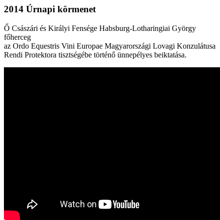
2014 Úrnapi körmenet
Ő Császári és Királyi Fensége Habsburg-Lotharingiai György
főherceg
az Ordo Equestris Vini Europae Magyarországi Lovagi Konzulátusa
Rendi Protektora tisztségébe történő ünnepélyes beiktatása.