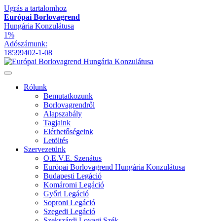
Ugrás a tartalomhoz
Európai Borlovagrend
Hungária Konzulátusa
1%
Adószámunk:
18599402-1-08
Rólunk
Bemutatkozunk
Borlovagrendről
Alapszabály
Tagjaink
Elérhetőségeink
Letöltés
Szervezetünk
O.E.V.E. Szenátus
Európai Borlovagrend Hungária Konzulátusa
Budapesti Legáció
Komáromi Legáció
Győri Legáció
Soproni Legáció
Szegedi Legáció
Szekszárdi Lovagi Szék