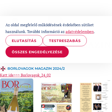
UGRÁS A TARTALOMHOZ
1%
Az oldal megfelelő működésének érdekében sütiket
használunk. További információ az
adatvédelemben
.
ELUTASÍTÁS
TESTRESZABÁS
BORLOVAGOK MAGAZIN
2024/2
ÖSSZES ENGEDÉLYEZÉSE
BORLOVAGOK MAGAZIN 2024/2
Katt ide>>> Borlovagok_24_02