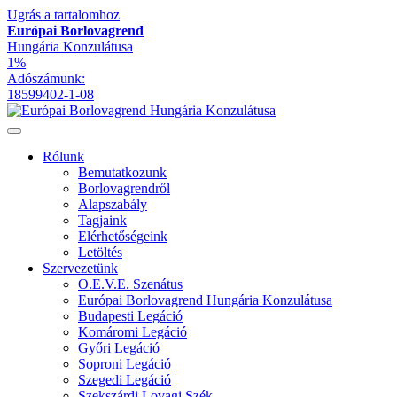
Ugrás a tartalomhoz
Európai Borlovagrend
Hungária Konzulátusa
1%
Adószámunk:
18599402-1-08
Rólunk
Bemutatkozunk
Borlovagrendről
Alapszabály
Tagjaink
Elérhetőségeink
Letöltés
Szervezetünk
O.E.V.E. Szenátus
Európai Borlovagrend Hungária Konzulátusa
Budapesti Legáció
Komáromi Legáció
Győri Legáció
Soproni Legáció
Szegedi Legáció
Szekszárdi Lovagi Szék