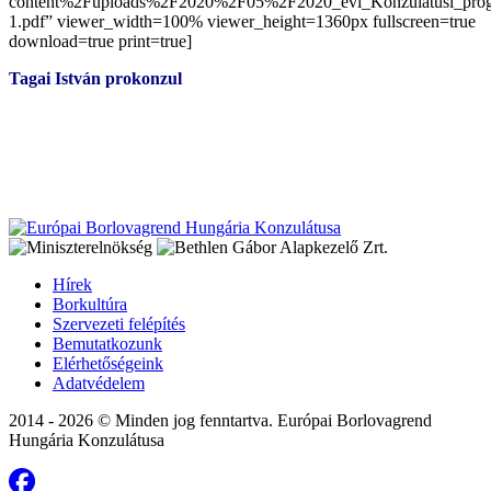
content%2Fuploads%2F2020%2F05%2F2020_evi_Konzulatusi_pro
1.pdf” viewer_width=100% viewer_height=1360px fullscreen=true
download=true print=true]
Tagai István prokonzul
Hírek
Borkultúra
Szervezeti felépítés
Bemutatkozunk
Elérhetőségeink
Adatvédelem
2014 - 2026 © Minden jog fenntartva. Európai Borlovagrend
Hungária Konzulátusa