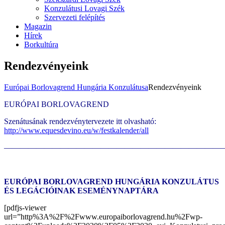
Konzulátusi Lovagi Szék
Szervezeti felépítés
Magazin
Hírek
Borkultúra
Rendezvényeink
Európai Borlovagrend Hungária Konzulátusa
Rendezvényeink
EURÓPAI BORLOVAGREND
Szenátusának rendezvénytervezete itt olvasható:
http://www.equesdevino.eu/w/festkalender/all
———————————————————————————
EURÓPAI BORLOVAGREND HUNGÁRIA KONZULÁTUS
ÉS LEGÁCIÓINAK ESEMÉNYNAPTÁRA
[pdfjs-viewer
url=”http%3A%2F%2Fwww.europaiborlovagrend.hu%2Fwp-