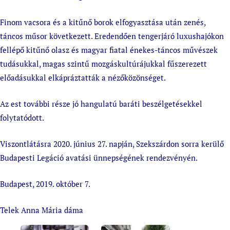
Finom vacsora és a kitűnő borok elfogyasztása után zenés,
táncos műsor következett. Eredendően tengerjáró luxushajókon
fellépő kitűnő olasz és magyar fiatal énekes-táncos művészek
tudásukkal, magas szintű mozgáskultúrájukkal fűszerezett
előadásukkal elkápráztatták a nézőközönséget.
Az est további része jó hangulatú baráti beszélgetésekkel
folytatódott.
Viszontlátásra 2020. június 27. napján, Szekszárdon sorra kerülő
Budapesti Legáció avatási ünnepségének rendezvényén.
Budapest, 2019. október 7.
Telek Anna Mária dáma