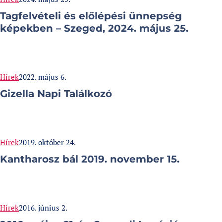
Tagfelvételi és előlépési ünnepség
képekben – Szeged, 2024. május 25.
Categories:
Published at
Hírek
2022. május 6.
Gizella Napi Találkozó
Categories:
Published at
Hírek
2019. október 24.
Kantharosz bál 2019. november 15.
Categories:
Published at
Hírek
2016. június 2.