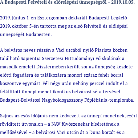
A Budapesti Felvételi és előrelépési ünnepségről – 2019.10.05.
2019. június 1-én Esztergomban deklarált Budapesti Legáció
2019. október 5-én tartotta meg az első felvételi és előlépési
ünnepségét Budapesten.
A belváros neves részén a Váci utcából nyíló Piarista közben
található Sapientia Szerzetesi Hittudományi Főiskolának a
második emeleti Dísztermében került sor az ünnepség kezdete
előtti fogadásra és találkozásra monori száraz fehér borral
köszöntve egymást. Fél négy után néhány perccel indult el a
felállított ünnepi menet ikonikus belvárosi séta tervével
Budapest-Belvárosi Nagyboldogasszony Főplébánia-templomba.
Sajnos az esős időjárás nem kedvezett az ünnepi menetnek, ezért
rövidített útvonalon – a NAV fúvószenekar kíséretének a
mellőzésével – a belvárosi Váci utcán át a Duna korzót és a