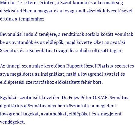
Március 15-e teret érintve, a Szent korona és a koronaőrség
díszkíséretében a magyar és a lovagrendi zászlók felvezetésével
értünk a templomhoz.
Bevonulási induló zenéjére, a rendtársak sorfala között vonultak
be az avatandók és az előlépők, majd követte Őket az avatási
Szenátus és a Konzulátus Lovagi díszruhába öltözött tagjai.
Az ünnepi szentmise keretében Ruppert József Piarista szerzetes
atya megáldotta az insigniákat, majd a lovagrendi avatási és
előléptetési szertartáshoz előkészített fehér bort.
Egyházi szentmisét követően Dr. Fejes Péter O.E.V.E. Szenátusi
dignitárius a Szenátus nevében köszöntötte a megjelent
lovagrendi tagokat, avatandókat, előlépőket és a megjelent
vendégeket.