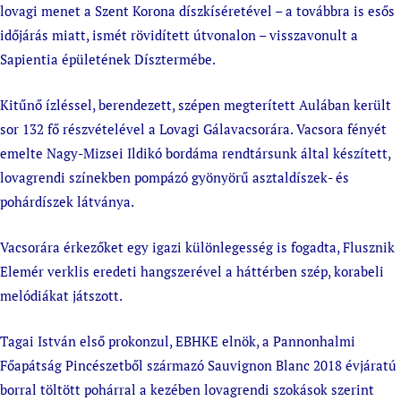
lovagi menet a Szent Korona díszkíséretével – a továbbra is esős
időjárás miatt, ismét rövidített útvonalon – visszavonult a
Sapientia épületének Dísztermébe.
Kitűnő ízléssel, berendezett, szépen megterített Aulában került
sor 132 fő részvételével a Lovagi Gálavacsorára. Vacsora fényét
emelte Nagy-Mizsei Ildikó bordáma rendtársunk által készített,
lovagrendi színekben pompázó gyönyörű asztaldíszek- és
pohárdíszek látványa.
Vacsorára érkezőket egy igazi különlegesség is fogadta, Flusznik
Elemér verklis eredeti hangszerével a háttérben szép, korabeli
melódiákat játszott.
Tagai István első prokonzul, EBHKE elnök, a Pannonhalmi
Főapátság Pincészetből származó Sauvignon Blanc 2018 évjáratú
borral töltött pohárral a kezében lovagrendi szokások szerint