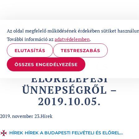
UGRÁS A TARTALOMHOZ
1%
Az oldal megfelelő működésének érdekében sütiket használun
További információ az
adatvédelemben
.
ELUTASÍTÁS
TESTRESZABÁS
A BUDAPESTI
FELVÉTELI ÉS
ÖSSZES ENGEDÉLYEZÉSE
ELŐRELÉPÉSI
ÜNNEPSÉGRŐL –
2019.10.05.
Published at
Categories:
2019. november 23.
Hírek
HÍREK
HÍREK
A BUDAPESTI FELVÉTELI ÉS ELŐRELÉPÉSI ÜNNEPSÉGRŐL – 2019.10.05.