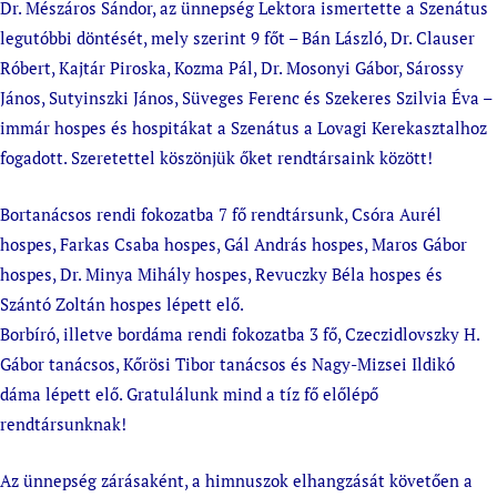
Dr. Mészáros Sándor, az ünnepség Lektora ismertette a Szenátus
legutóbbi döntését, mely szerint 9 főt – Bán László, Dr. Clauser
Róbert, Kajtár Piroska, Kozma Pál, Dr. Mosonyi Gábor, Sárossy
János, Sutyinszki János, Süveges Ferenc és Szekeres Szilvia Éva –
immár hospes és hospitákat a Szenátus a Lovagi Kerekasztalhoz
fogadott. Szeretettel köszönjük őket rendtársaink között!
Bortanácsos rendi fokozatba 7 fő rendtársunk, Csóra Aurél
hospes, Farkas Csaba hospes, Gál András hospes, Maros Gábor
hospes, Dr. Minya Mihály hospes, Revuczky Béla hospes és
Szántó Zoltán hospes lépett elő.
Borbíró, illetve bordáma rendi fokozatba 3 fő, Czeczidlovszky H.
Gábor tanácsos, Kőrösi Tibor tanácsos és Nagy-Mizsei Ildikó
dáma lépett elő. Gratulálunk mind a tíz fő előlépő
rendtársunknak!
Az ünnepség zárásaként, a himnuszok elhangzását követően a