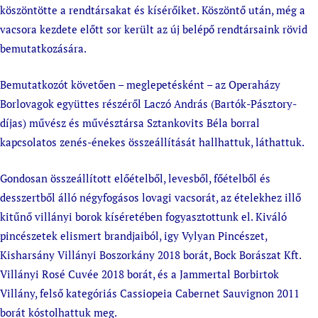
köszöntötte a rendtársakat és kísérőiket. Köszöntő után, még a
vacsora kezdete előtt sor került az új belépő rendtársaink rövid
bemutatkozására.
Bemutatkozót követően – meglepetésként – az Operaházy
Borlovagok együttes részéről Laczó András (Bartók-Pásztory-
díjas) művész és művésztársa Sztankovits Béla borral
kapcsolatos zenés-énekes összeállítását hallhattuk, láthattuk.
Gondosan összeállított előételből, levesből, főételből és
desszertből álló négyfogásos lovagi vacsorát, az ételekhez illő
kitűnő villányi borok kíséretében fogyasztottunk el. Kiváló
pincészetek elismert brandjaiból, igy Vylyan Pincészet,
Kisharsány Villányi Boszorkány 2018 borát, Bock Borászat Kft.
Villányi Rosé Cuvée 2018 borát, és a Jammertal Borbirtok
Villány, felső kategóriás Cassiopeia Cabernet Sauvignon 2011
borát kóstolhattuk meg.