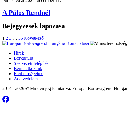
Published at
2024. december 11.
A Pálos Rendnél
Bejegyzések lapozása
1
2
3
…
35
Következő
Hírek
Borkultúra
Szervezeti felépítés
Bemutatkozunk
Elérhetőségeink
Adatvédelem
2014 - 2026 © Minden jog fenntartva. Európai Borlovagrend Hungár