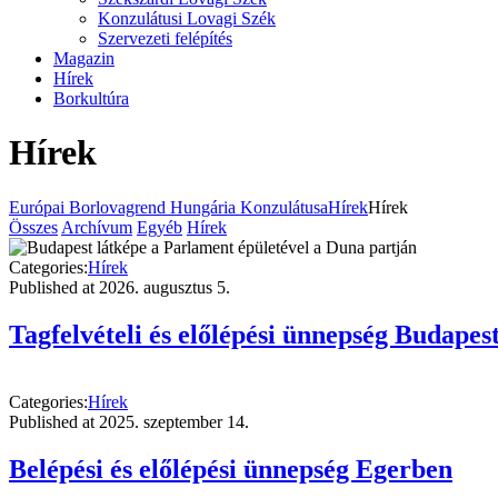
Konzulátusi Lovagi Szék
Szervezeti felépítés
Magazin
Hírek
Borkultúra
Hírek
Európai Borlovagrend Hungária Konzulátusa
Hírek
Hírek
Összes
Archívum
Egyéb
Hírek
Categories:
Hírek
Published at
2026. augusztus 5.
Tagfelvételi és előlépési ünnepség Budapes
Categories:
Hírek
Published at
2025. szeptember 14.
Belépési és előlépési ünnepség Egerben