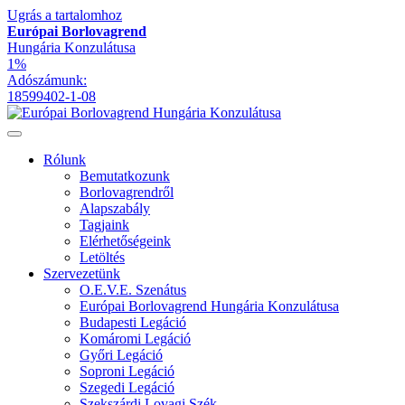
Ugrás a tartalomhoz
Európai Borlovagrend
Hungária Konzulátusa
1%
Adószámunk:
18599402-1-08
Rólunk
Bemutatkozunk
Borlovagrendről
Alapszabály
Tagjaink
Elérhetőségeink
Letöltés
Szervezetünk
O.E.V.E. Szenátus
Európai Borlovagrend Hungária Konzulátusa
Budapesti Legáció
Komáromi Legáció
Győri Legáció
Soproni Legáció
Szegedi Legáció
Szekszárdi Lovagi Szék