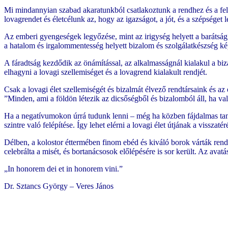
Mi mindannyian szabad akaratunkból csatlakoztunk a rendhez és a felv
lovagrendet és életcélunk az, hogy az igazságot, a jót, és a szépséget l
Az emberi gyengeségek legyőzése, mint az irigység helyett a barátság, 
a hatalom és irgalommentesség helyett bizalom és szolgálatkészség képe
A fáradtság kezdődik az önámítással, az alkalmasságnál kialakul a biz
elhagyni a lovagi szellemiséget és a lovagrend kialakult rendjét.
Csak a lovagi élet szellemiségét és bizalmát élvező rendtársaink és az 
”Minden, ami a földön létezik az dicsőségből és bizalomból áll, ha valak
Ha a negatívumokon úrrá tudunk lenni – még ha közben fájdalmas tanul
szintre való felépítése. Így lehet elérni a lovagi élet útjának a visszat
Délben, a kolostor éttermében finom ebéd és kiváló borok várták ren
celebrálta a misét, és bortanácsosok előlépésére is sor került. Az ava
„In honorem dei et in honorem vini.”
Dr. Sztancs György – Veres János