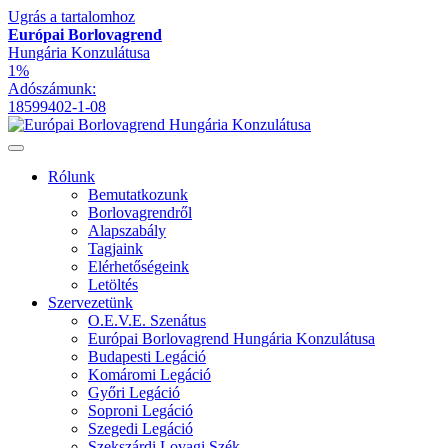
Ugrás a tartalomhoz
Európai Borlovagrend
Hungária Konzulátusa
1%
Adószámunk:
18599402-1-08
Rólunk
Bemutatkozunk
Borlovagrendről
Alapszabály
Tagjaink
Elérhetőségeink
Letöltés
Szervezetünk
O.E.V.E. Szenátus
Európai Borlovagrend Hungária Konzulátusa
Budapesti Legáció
Komáromi Legáció
Győri Legáció
Soproni Legáció
Szegedi Legáció
Szekszárdi Lovagi Szék