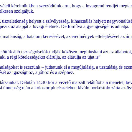
ételi kérelmünkben szerződtünk arra, hogy a lovagrend rendjét megtartj
elkesen szolgáljuk.
tiszteletlenség helyett a szívélyesség, kihasználás helyett nagyvonalúsá
zik az alapját a lovagi életnek. De fordítva a gyengeségét is adhatja.
almatlanság, a hatalom keresésével, az eredmények elfelejtésével az áru
előttük álló tisztségviselők tudják közösen meghiúsítani azt az állapoto
i a régi kötelességeket elárulja, az elárulja az újat is”
ságokat is szerzünk – juthatunk el a megújulásig, a tisztulásig és ez
érését az igazsághoz, a jóhoz és a széphez.
dtársainkat. Délután 14:30-kor a vezető marsall felállította a menete
tási ünnepség után a kolostor pincészetében kiváló borkóstoló zárta az 