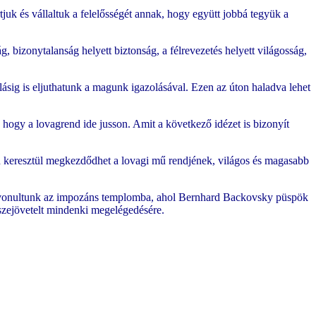
uk és vállaltuk a felelősségét annak, hogy együtt jobbá tegyük a
g, bizonytalanság helyett biztonság, a félrevezetés helyett világosság,
lásig is eljuthatunk a magunk igazolásával. Ezen az úton haladva lehet
t, hogy a lovagrend ide jusson. Amit a következő idézet is bizonyít
en keresztül megkezdődhet a lovagi mű rendjének, világos és magasabb
t, bevonultunk az impozáns templomba, ahol Bernhard Backovsky püspök
összejövetelt mindenki megelégedésére.