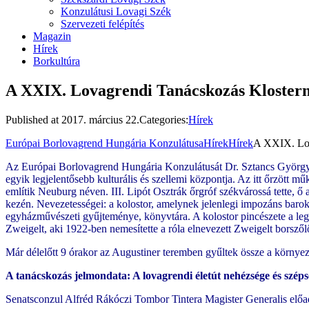
Konzulátusi Lovagi Szék
Szervezeti felépítés
Magazin
Hírek
Borkultúra
A XXIX. Lovagrendi Tanácskozás Klostern
Published at
2017. március 22.
Categories:
Hírek
Európai Borlovagrend Hungária Konzulátusa
Hírek
Hírek
A XXIX. Lov
Az Európai Borlovagrend Hungária Konzulátusát Dr. Sztancs György pr
egyik legjelentősebb kulturális és szellemi központja. Az itt őrzött 
említik Neuburg néven. III. Lipót Osztrák őrgróf székvárossá tette, ő 
kezén. Nevezetességei: a kolostor, amelynek jelenlegi impozáns barokk 
egyházművészeti gyűjteménye, könyvtára. A kolostor pincészete a legrég
Zweigelt, aki 1922-ben nemesítette a róla elnevezett Zweigelt borszől
Már délelőtt 9 órakor az Augustiner teremben gyűltek össze a környe
A tanácskozás jelmondata: A lovagrendi életút nehézsége és szép
Senatsconzul Alfréd Rákóczi Tombor Tintera Magister Generalis előadás