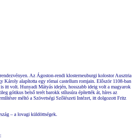
 rendezvényen. Az Ágoston-rendi klosterneuburgi kolostor Ausztria
agy Károly alapította egy római castellum romjain. Először 1108-ban
 is itt volt. Hunyadi Mátyás idején, hosszabb ideig volt a magyarok
 gótikus belső terét barokk stílusúra építették át, híres az
ítésre méltó a Szövetségi Szőlészeti Intézet, itt dolgozott Fritz
szág – a lovagi küldöttségek.
: