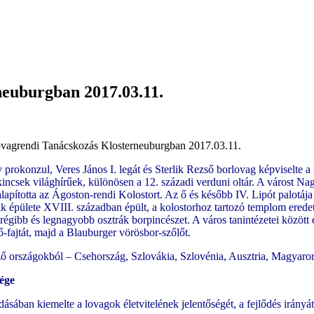
euburgban 2017.03.11.
agrendi Tanácskozás Klosterneuburgban 2017.03.11.
okonzul, Veres János I. legát és Sterlik Rezső borlovag képviselte a
műkincsek világhírűek, különösen a 12. századi verduni oltár. A várost N
alapította az Ágoston-rendi Kolostort. Az ő és később IV. Lipót palotája
épülete XVIII. században épült, a kolostorhoz tartozó templom eredetileg
ibb és legnagyobb osztrák borpincészet. A város tanintézetei között eml
ő-fajtát, majd a Blauburger vörösbor-szőlőt.
ző országokból – Csehország, Szlovákia, Szlovénia, Ausztria, Magyaror
sége
ában kiemelte a lovagok életvitelének jelentőségét, a fejlődés irányát