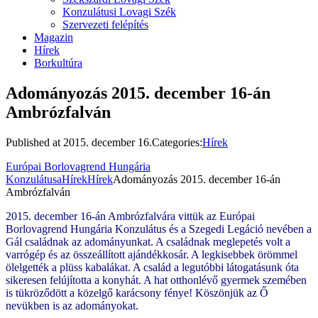
Konzulátusi Lovagi Szék
Szervezeti felépítés
Magazin
Hírek
Borkultúra
Adományozás 2015. december 16-án
Ambrózfalván
Published at
2015. december 16.
Categories:
Hírek
Európai Borlovagrend Hungária
Konzulátusa
Hírek
Hírek
Adományozás 2015. december 16-án
Ambrózfalván
2015. december 16-án Ambrózfalvára vittük az Európai
Borlovagrend Hungária Konzulátus és a Szegedi Legáció nevében a
Gál családnak az adományunkat. A családnak meglepetés volt a
varrógép és az összeállított ajándékkosár. A legkisebbek örömmel
ölelgették a plüss kabalákat. A család a legutóbbi látogatásunk óta
sikeresen felújította a konyhát. A hat otthonlévő gyermek szemében
is tükröződött a közelgő karácsony fénye! Köszönjük az Ő
nevükben is az adományokat.