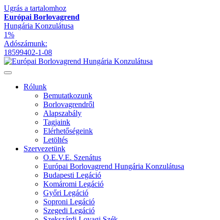
Ugrás a tartalomhoz
Európai Borlovagrend
Hungária Konzulátusa
1%
Adószámunk:
18599402-1-08
Rólunk
Bemutatkozunk
Borlovagrendről
Alapszabály
Tagjaink
Elérhetőségeink
Letöltés
Szervezetünk
O.E.V.E. Szenátus
Európai Borlovagrend Hungária Konzulátusa
Budapesti Legáció
Komáromi Legáció
Győri Legáció
Soproni Legáció
Szegedi Legáció
Szekszárdi Lovagi Szék