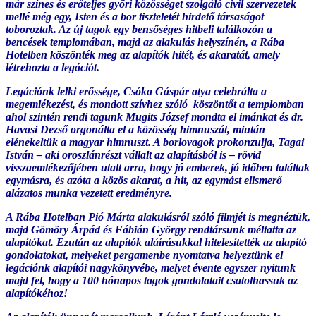
már színes és erőteljes győri közösséget szolgáló civil szervezetek
mellé még egy, Isten és a bor tiszteletét hirdető társaságot
toboroztak. Az új tagok egy bensőséges hitbeli találkozón a
bencések templomában, majd az alakulás helyszínén, a Rába
Hotelben köszönték meg az alapítók hitét, és akaratát, amely
létrehozta a legációt.
Legációnk lelki erőssége, Csóka Gáspár atya celebrálta a
megemlékezést, és mondott szívhez szóló köszöntőt a templomban
ahol szintén rendi tagunk Mugits József mondta el imánkat és dr.
Havasi Dezső orgonálta el a közösség himnuszát, miután
elénekeltük a magyar himnuszt. A borlovagok prokonzulja, Tagai
István – aki oroszlánrészt vállalt az alapításból is – rövid
visszaemlékezőjében utalt arra, hogy jó emberek, jó időben találtak
egymásra, és azóta a közös akarat, a hit, az egymást elismerő
alázatos munka vezetett eredményre.
A Rába Hotelban Pió Márta alakulásról szóló filmjét is megnéztük,
majd Gömöry Árpád és Fábián György rendtársunk méltatta az
alapítókat. Ezután az alapítók aláírásukkal hitelesítették az alapító
gondolatokat, melyeket pergamenbe nyomtatva helyeztünk el
legációnk alapítói nagykönyvébe, melyet évente egyszer nyitunk
majd fel, hogy a 100 hónapos tagok gondolatait csatolhassuk az
alapítókéhoz!