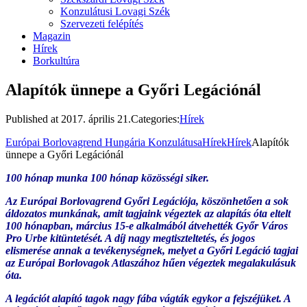
Konzulátusi Lovagi Szék
Szervezeti felépítés
Magazin
Hírek
Borkultúra
Alapítók ünnepe a Győri Legációnál
Published at
2017. április 21.
Categories:
Hírek
Európai Borlovagrend Hungária Konzulátusa
Hírek
Hírek
Alapítók
ünnepe a Győri Legációnál
100 hónap munka 100 hónap közösségi siker.
Az Európai Borlovagrend Győri Legációja, köszönhetően a sok
áldozatos munkának, amit tagjaink végeztek az alapítás óta eltelt
100 hónapban, március 15-e alkalmából átvehették Győr Város
Pro Urbe kitüntetését. A díj nagy megtiszteltetés, és jogos
elismerése annak a tevékenységnek, melyet a Győri Legáció tagjai
az Európai Borlovagok Atlaszához hűen végeztek megalakulásuk
óta.
A legációt alapító tagok nagy fába vágták egykor a fejszéjüket. A