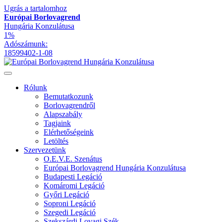
Ugrás a tartalomhoz
Európai Borlovagrend
Hungária Konzulátusa
1%
Adószámunk:
18599402-1-08
Rólunk
Bemutatkozunk
Borlovagrendről
Alapszabály
Tagjaink
Elérhetőségeink
Letöltés
Szervezetünk
O.E.V.E. Szenátus
Európai Borlovagrend Hungária Konzulátusa
Budapesti Legáció
Komáromi Legáció
Győri Legáció
Soproni Legáció
Szegedi Legáció
Szekszárdi Lovagi Szék