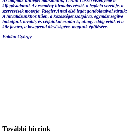
Az alapítók ünnepét marsallunk, Léránt László vezényelte le
kifogástalanul. Az esemény hivatalos részét, a legáció vezetője, a
szervezések motorja, Riegler Antal első legát gondolataival zártuk:
A hitvallásunkhoz hűen, a közösséget szolgálva, egymást segítve
haladjunk tovább, és céljainkat ezután is, ahogy eddig érjük el a
köz javára, a lovagrend dicsőségére, magunk épülésére.
Fábián György
További híreink