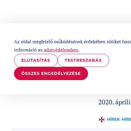
UGRÁS A TARTALOMHOZ
EURÓPAI BORLOVAGREND
Adószámunk:
1%
HUNGÁRIA KONZULÁTUSA
18599402-1-08
Az oldal megfelelő működésének érdekében sütiket has
információ az
adatvédelemben
.
ELUTASÍTÁS
TESTRESZABÁS
ÖSSZES ENGEDÉLYEZÉSE
Published a
2020. áprili
HÍREK
HÍR