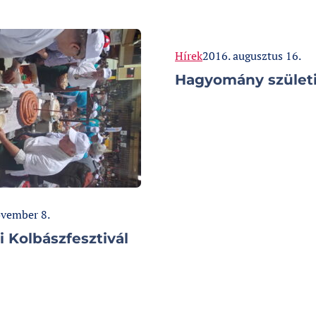
Categories:
Published at
Hírek
2016. augusztus 16.
Hagyomány szület
d at
ovember 8.
i Kolbászfesztivál