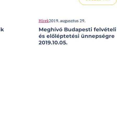
Categories:
Published at
Hírek
2019. augusztus 29.
ik
Meghívó Budapesti felvételi
és előléptetési ünnepségre
2019.10.05.