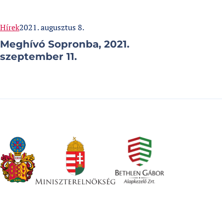
Categories:
Published at
Hírek
2021. augusztus 8.
Meghívó Sopronba, 2021.
szeptember 11.