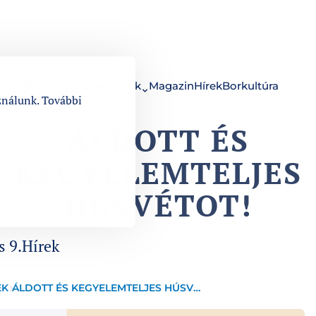
Rólunk
Szervezetünk
Magazin
Hírek
Borkultúra
ználunk. További
ÁLDOTT ÉS
KEGYELEMTELJES
HÚSVÉTOT!
t
Categories:
s 9.
Hírek
EK
ÁLDOTT ÉS KEGYELEMTELJES HÚSVÉTOT!