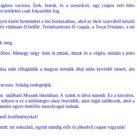
ogásos vacsora. Ízek, borok, és a szenzáció, egy csapra vert édes
n területen csak fokozódni fog.
en kísért bennünket a bio borászatban, ahol az ökör szarvából készül
 és vidáman él belőle. Természetesen fő csapás, a Tocai Friulano, a mi
nk meg.
őben. Mintegy négy órán át ettünk, ittunk és a végén, miután a jeles
a után elfoglalták a magyar turisták által talán kevésbé ismert, ám
vacsora. Sokáig emlegetjük.
an található Mozaik Iskolában. A szánk is tátva maradt. Ez a kisváros,
ilyen is ez a különleges olasz borvidék, ahol régió találkozik, ahol a
 minden egyes betérőre mosolyogni tudnak.
hető borélményeket!
ódott: mi sokszínű, együtt mindig erős és jókedvű csapat vagyunk!