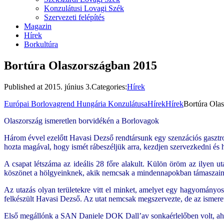
Konzulátusi Lovagi Szék
Szervezeti felépítés
Magazin
Hírek
Borkultúra
Bortúra Olaszországban 2015
Published at
2015. június 3.
Categories:
Hírek
Európai Borlovagrend Hungária Konzulátusa
Hírek
Hírek
Bortúra Ola
Olaszország ismeretlen borvidékén a Borlovagok
Három évvel ezelőtt Havasi Dezső rendtársunk egy szenzációs gasztro
hozta magával, hogy ismét rábeszéljük arra, kezdjen szervezkedni és 
A csapat létszáma az ideális 28 főre alakult. Külön öröm az ilyen u
köszönet a hölgyeinknek, akik nemcsak a mindennapokban támaszaink
Az utazás olyan területekre vitt el minket, amelyet egy hagyományos
felkészült Havasi Dezső. Az utat nemcsak megszervezte, de az ismeretein
Első megállónk a SAN Daniele DOK Dall’av sonkaérlelőben volt, ahol a