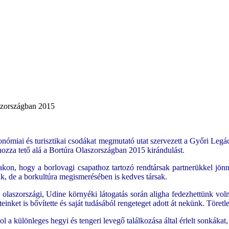
szországban 2015
nómiai és turisztikai csodákat megmutató utat szervezett a Győri Legá
hozza tető alá a Bortúra Olaszországban 2015 kirándulást.
takon, hogy a borlovagi csapathoz tartozó rendtársak partnerükkel jön
, de a borkultúra megismerésében is kedves társak.
 olaszországi, Udine környéki látogatás során aligha fedezhettünk voln
ket is bővítette és saját tudásából rengeteget adott át nekünk. Töretlen
 különleges hegyi és tengeri levegő találkozása által érlelt sonkákat,