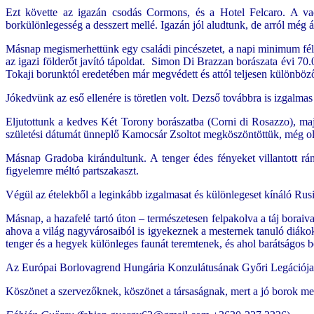
Ezt követte az igazán csodás Cormons, és a Hotel Felcaro. A vacs
borkülönlegesség a desszert mellé. Igazán jól aludtunk, de arról még
Másnap megismerhettünk egy családi pincészetet, a napi minimum fél 
az igazi földerőt javító tápoldat. Simon Di Brazzan borászata évi 70.
Tokaji borunktól eredetében már megvédett és attól teljesen különböző
Jókedvünk az eső ellenére is töretlen volt. Dezső továbbra is izgalma
Eljutottunk a kedves Két Torony borászatba (Corni di Rosazzo), majd
születési dátumát ünneplő Kamocsár Zsoltot megköszöntöttük, még ola
Másnap Gradoba kirándultunk. A tenger édes fényeket villantott rán
figyelemre méltó partszakaszt.
Végül az ételekből a leginkább izgalmasat és különlegeset kínáló Rus
Másnap, a hazafelé tartó úton – természetesen felpakolva a táj boraiv
ahova a világ nagyvárosaiból is igyekeznek a mesternek tanuló diákok,
tenger és a hegyek különleges faunát teremtenek, és ahol barátságos 
Az Európai Borlovagrend Hungária Konzulátusának Győri Legációja 
Köszönet a szervezőknek, köszönet a társaságnak, mert a jó borok mel