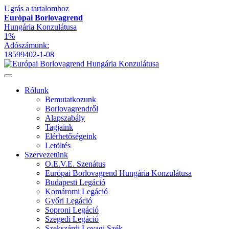
Ugrás a tartalomhoz
Európai Borlovagrend
Hungária Konzulátusa
1%
Adószámunk:
18599402-1-08
Rólunk
Bemutatkozunk
Borlovagrendről
Alapszabály
Tagjaink
Elérhetőségeink
Letöltés
Szervezetünk
O.E.V.E. Szenátus
Európai Borlovagrend Hungária Konzulátusa
Budapesti Legáció
Komáromi Legáció
Győri Legáció
Soproni Legáció
Szegedi Legáció
Szekszárdi Lovagi Szék