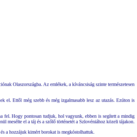
ciónak Olaszországba. Az emlékek, a kíváncsiság szinte természetesen
nek el. Ettől még szebb és még izgalmasabb lesz az utazás. Ezúton is
a fel. Hogy pontosan tudjuk, hol vagyunk, ebben is segített a mindig
ül mesélte el a táj és a szőlő történetét a Szlovéniához közeli tájakon.
 és a hozzájuk kimért borokat is megkóstolhattuk.