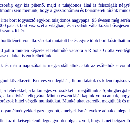
oráig egy kis pihenő, majd a tulajdonos által is felszolgált négyf
 álmodni sem mertünk, hogy a gasztronómiai és borismereti túránk minde
liter bort fogyasztó egykori tulajdonos nagypapa, 95 évesen még serény
000 palack bort visz szét a világban, és a családi vállalkozás bőségesen
 száraz fehér.
s bortörténeti vonatkozásokat mutatott be és egyre több bort kóstolhattu
 jött a minden képzeletet felülmúló vacsora a Ribolla Giolla vendégl
sz dalokat is énekelhettünk.
k és már a napozókat is megcsodálhattuk, akik az esőfelhők elvonulás
ignul következett. Kedves vendéglátás, finom falatok és kilencfogásos 
al, a fehérekkel, a különleges vörösökkel – megálltunk a Spilingbergob
 a kreativitás fellegvára. Mintha eszenciáját kaptuk volna annak, hogy m
borászok hittel végzik munkájukat. Munkájukat szeretik, megújítják és
olyan élményekkel gazdagodott, amelyek ismét évekre adnak emleget
lett az út kétségtelenül legnagyobb dolga az volt, hogy ismét beigazol