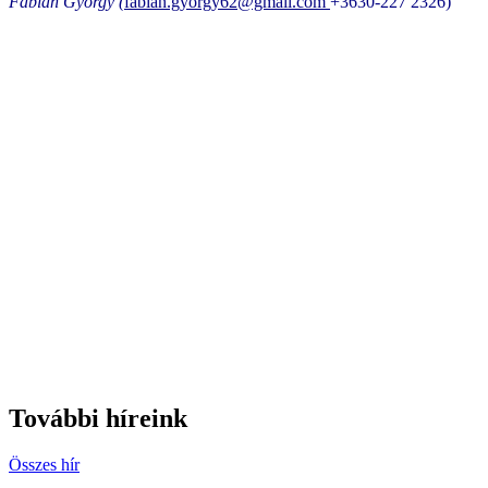
Fábián György (
fabian.gyorgy62@gmail.com
+3630-227 2326)
További híreink
Összes hír