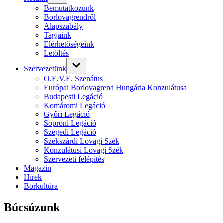
Bemutatkozunk
Borlovagrendről
Alapszabály
Tagjaink
Elérhetőségeink
Letöltés
Szervezetünk
O.E.V.E. Szenátus
Európai Borlovagrend Hungária Konzulátusa
Budapesti Legáció
Komáromi Legáció
Győri Legáció
Soproni Legáció
Szegedi Legáció
Szekszárdi Lovagi Szék
Konzulátusi Lovagi Szék
Szervezeti felépítés
Magazin
Hírek
Borkultúra
Búcsúzunk