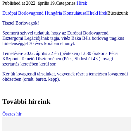
Published at
2022. április 19.
Categories:
Hírek
Európai Borlovagrend Hungária Konzulátusa
Hírek
Hírek
Búcsúzunk
Tisztel Borlovagok!
Szomorú szívvel tudatjuk, hogy az Európai Borlovagrend
Esztergomi Legációjának tagja, vitéz Baka Béla borlovag tragikus
hirtelenséggel 70 éves korában elhunyt.
Temetésére 2022. április 22-én (pénteken) 13.30 órakor a Pécsi
Központi Temető Dísztermében (Pécs, Siklósi út 43.) lovagi
szertartás keretében kerül sor.
Kérjük lovagrendi társainkat, vegyenek részt a temetésen lovagrendi
öltözetben (ornát, barett, kepp).
További híreink
Összes hír