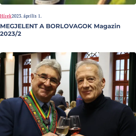
Categories:
Published at
Hírek
2023. április 1.
MEGJELENT A BORLOVAGOK Magazin
2023/2