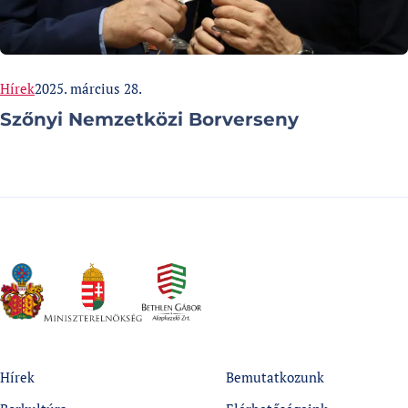
Categories:
Published at
Hírek
2025. március 28.
Szőnyi Nemzetközi Borverseny
Hírek
Bemutatkozunk