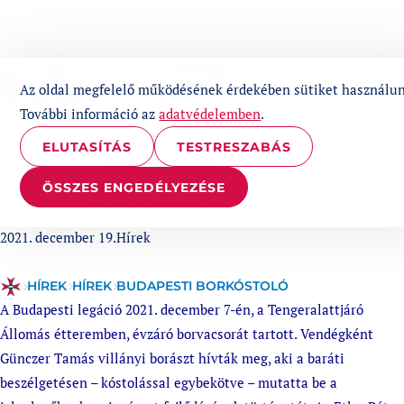
UGRÁS A TARTALOMHOZ
1%
Az oldal megfelelő működésének érdekében sütiket használun
További információ az
adatvédelemben
.
ELUTASÍTÁS
TESTRESZABÁS
BUDAPESTI
BORKÓSTOLÓ
ÖSSZES ENGEDÉLYEZÉSE
Published at
Categories:
2021. december 19.
Hírek
HÍREK
HÍREK
BUDAPESTI BORKÓSTOLÓ
A Budapesti legáció 2021. december 7-én, a Tengeralattjáró
Állomás étteremben, évzáró borvacsorát tartott. Vendégként
Günczer Tamás villányi borászt hívták meg, aki a baráti
beszélgetésen – kóstolással egybekötve – mutatta be a