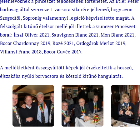
jelenlevőknek a pincészet fejlődésének történetét. Az Etler Péter
borlovag által szervezett vacsora sikerére jellemző, hogy azon
Szegedtől, Sopronig valamennyi legáció képviseltette magát. A
felszolgált kitűnő ételsor mellé jól illettek a Günczer Pincészet
borai: Írsai Olivér 2021, Sauvignon Blanc 2021, Mon Blanc 2021,
Bocor Chardonnay 2019, Rozé 2021, Ördögárok Merlot 2019,
Villányi Franc 2018, Bocor Cuvée 2017.
A mellékletként összegyűjtött képek jól érzékeltetik a hosszú,
éjszakába nyúló borvacsora és kóstoló kitűnő hangulatát.