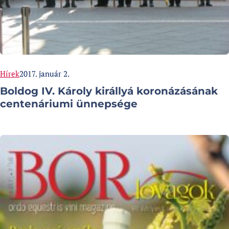
Categories:
Published at
Hírek
2017. január 2.
Boldog IV. Károly királlyá koronázásának
centenáriumi ünnepsége