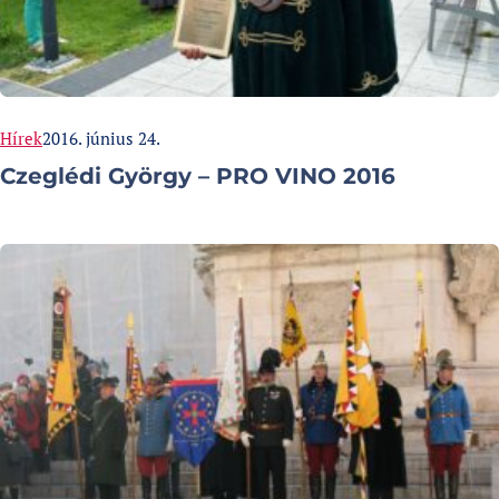
Categories:
Published at
Hírek
2016. június 24.
Czeglédi György – PRO VINO 2016