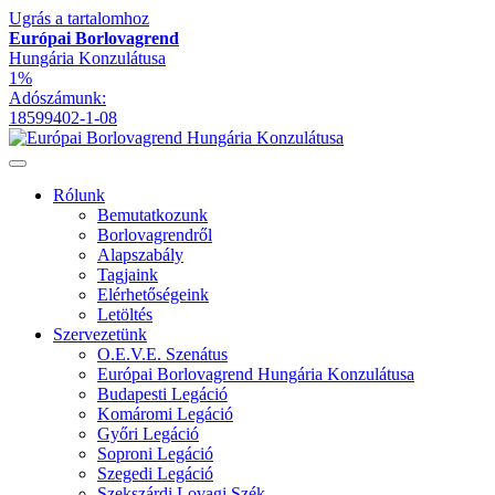
Ugrás a tartalomhoz
Európai Borlovagrend
Hungária Konzulátusa
1%
Adószámunk:
18599402-1-08
Rólunk
Bemutatkozunk
Borlovagrendről
Alapszabály
Tagjaink
Elérhetőségeink
Letöltés
Szervezetünk
O.E.V.E. Szenátus
Európai Borlovagrend Hungária Konzulátusa
Budapesti Legáció
Komáromi Legáció
Győri Legáció
Soproni Legáció
Szegedi Legáció
Szekszárdi Lovagi Szék