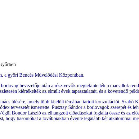
Győrben
n, a győri Bencés Művelődési Központban.
s borlovag bevezetője után a résztvevők megtekintették a marsallok ren
szletesen kiértékelték az elmúlt évek tapasztalatait, és a követendő péld
anács ülésére, amely több kijelölt témában tartott konzultációt. Szabó 
kódex tervezetét ismertette. Pusztay Sándor a borlovagok szerepét és le
. Végül Bondor László az elhangzott előadásokat foglalta össze és az el
zást, hogy hasonlókat a továbbiakban évente legalább két alkalommal m