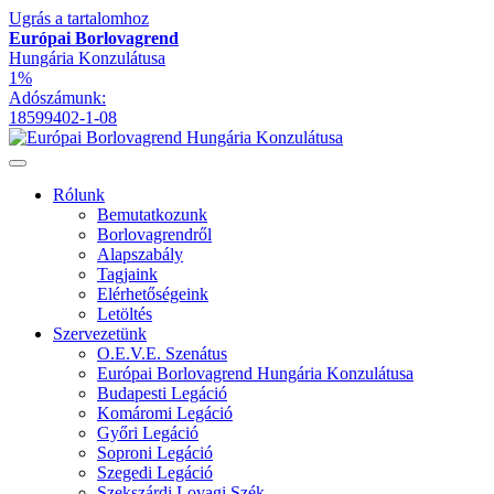
Ugrás a tartalomhoz
Európai Borlovagrend
Hungária Konzulátusa
1%
Adószámunk:
18599402-1-08
Rólunk
Bemutatkozunk
Borlovagrendről
Alapszabály
Tagjaink
Elérhetőségeink
Letöltés
Szervezetünk
O.E.V.E. Szenátus
Európai Borlovagrend Hungária Konzulátusa
Budapesti Legáció
Komáromi Legáció
Győri Legáció
Soproni Legáció
Szegedi Legáció
Szekszárdi Lovagi Szék