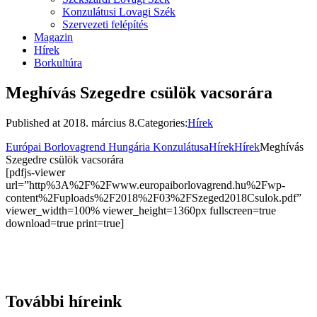
Konzulátusi Lovagi Szék
Szervezeti felépítés
Magazin
Hírek
Borkultúra
Meghívás Szegedre csülök vacsorára
Published at
2018. március 8.
Categories:
Hírek
Európai Borlovagrend Hungária Konzulátusa
Hírek
Hírek
Meghívás
Szegedre csülök vacsorára
[pdfjs-viewer
url=”http%3A%2F%2Fwww.europaiborlovagrend.hu%2Fwp-
content%2Fuploads%2F2018%2F03%2FSzeged2018Csulok.pdf”
viewer_width=100% viewer_height=1360px fullscreen=true
download=true print=true]
További híreink