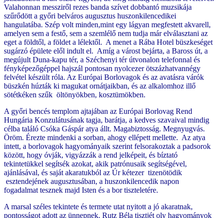
Valahonnan messziről rezes banda szívet dobbantó muzsikája
szűrődött a győri belváros augusztus huszonkilencedikei
hangulatába. Szép volt minden,mint egy lágyan megfestett akvarell,
amelyen sem a festő, sem a szemlélő nem tudja már elválasztani az
eget a földtől, a földet a lélektől. A menet a Rába Hotel büszkeséget
sugárzó épülete elől indult el. Amíg a várost bejárta, a Baross út, a
megújult Duna-kapu tér, a Széchenyi tér útvonalon telefonnal és
fényképezőgéppel hajszál pontosan nyolcezer ötszázhatvannégy
felvétel készült róla. Az Európai Borlovagok és az avatásra várók
büszkén húzták ki magukat ornátjaikban, és az alkalomhoz illő
sötétkéken szűk öltönyökben, kosztümökben.
A győri bencés templom ajtajában az Európai Borlovag Rend
Hungária Konzulátusának tagja, barátja, a kedves szavaival mindig
célba találó Csóka Gáspár atya állt. Magabiztosság. Megnyugvás.
Öröm. Érezte mindenki a sorban, ahogy ellépett mellette. Az atya
intett, a borlovagok hagyományaik szerint felsorakoztak a padsorok
között, hogy óvják, vigyázzák a rend jelképeit, és bíztató
tekintetükkel segítsék azokat, akik patrónusaik segítségével,
ajánlásával, és saját akaratukból az Úr kétezer tizenötödik
esztendejének augusztusában, a huszonkilencedik napon
fogadalmat tesznek majd Isten és a bor tiszteletére.
A marsal széles tekintete és termete utat nyitott a jó akaratnak,
pontosságot adott az ünnepnek. Rutz Béla tisztjét oly hagyományok