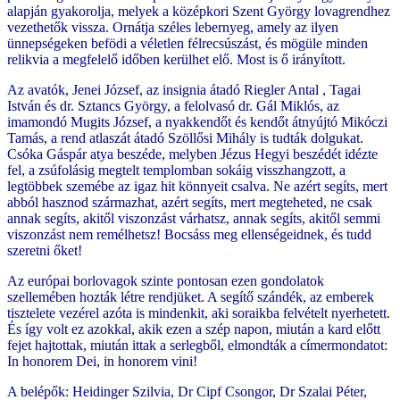
alapján gyakorolja, melyek a középkori Szent György lovagrendhez
vezethetők vissza. Ornátja széles lebernyeg, amely az ilyen
ünnepségeken befödi a véletlen félrecsúszást, és mögüle minden
relikvia a megfelelő időben kerülhet elő. Most is ő irányított.
Az avatók, Jenei József, az insignia átadó Riegler Antal , Tagai
István és dr. Sztancs György, a felolvasó dr. Gál Miklós, az
imamondó Mugits József, a nyakkendőt és kendőt átnyújtó Mikóczi
Tamás, a rend atlaszát átadó Szöllősi Mihály is tudták dolgukat.
Csóka Gáspár atya beszéde, melyben Jézus Hegyi beszédét idézte
fel, a zsúfolásig megtelt templomban sokáig visszhangzott, a
legtöbbek szemébe az igaz hit könnyeit csalva. Ne azért segíts, mert
abból hasznod származhat, azért segíts, mert megteheted, ne csak
annak segíts, akitől viszonzást várhatsz, annak segíts, akitől semmi
viszonzást nem remélhetsz! Bocsáss meg ellenségeidnek, és tudd
szeretni őket!
Az európai borlovagok szinte pontosan ezen gondolatok
szellemében hozták létre rendjüket. A segítő szándék, az emberek
tisztelete vezérel azóta is mindenkit, aki soraikba felvételt nyerhetett.
És így volt ez azokkal, akik ezen a szép napon, miután a kard előtt
fejet hajtottak, miután ittak a serlegből, elmondták a címermondatot:
In honorem Dei, in honorem vini!
A belépők: Heidinger Szilvia, Dr Cipf Csongor, Dr Szalai Péter,