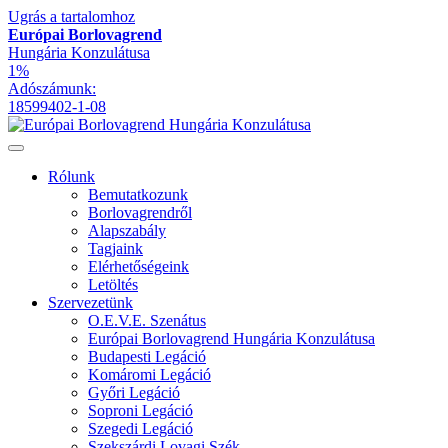
Ugrás a tartalomhoz
Európai Borlovagrend
Hungária Konzulátusa
1%
Adószámunk:
18599402-1-08
Rólunk
Bemutatkozunk
Borlovagrendről
Alapszabály
Tagjaink
Elérhetőségeink
Letöltés
Szervezetünk
O.E.V.E. Szenátus
Európai Borlovagrend Hungária Konzulátusa
Budapesti Legáció
Komáromi Legáció
Győri Legáció
Soproni Legáció
Szegedi Legáció
Szekszárdi Lovagi Szék