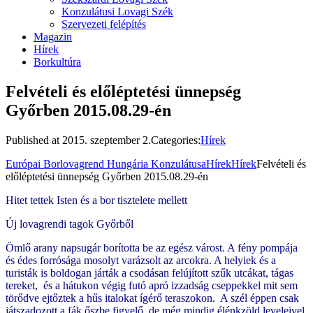
Konzulátusi Lovagi Szék
Szervezeti felépítés
Magazin
Hírek
Borkultúra
Felvételi és előléptetési ünnepség
Győrben 2015.08.29-én
Published at
2015. szeptember 2.
Categories:
Hírek
Európai Borlovagrend Hungária Konzulátusa
Hírek
Hírek
Felvételi és
előléptetési ünnepség Győrben 2015.08.29-én
Hitet tettek Isten és a bor tisztelete mellett
Új lovagrendi tagok Győrből
Ömlő arany napsugár borította be az egész várost. A fény pompája
és édes forrósága mosolyt varázsolt az arcokra. A helyiek és a
turisták is boldogan járták a csodásan felújított szűk utcákat, tágas
tereket, és a hátukon végig futó apró izzadság cseppekkel mit sem
törődve ejtőztek a hűs italokat ígérő teraszokon. A szél éppen csak
játszadozott a fák őszbe figyelő, de még mindig élénkzöld leveleivel.