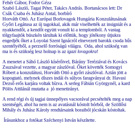
Fehér Gábor, Fodor Géza
Szabó László, Tagai Péter, Takács András. Bortanácsos lett: Dr
Csák Csaba és Juhász Antal, borbíró
Horváth Ottó. Az Európai Borlovagok Hungária Konzulátusának
Győri Legátusa az új tagokkal, akik már viselhették az insigniát és a
nyakkendőt, a kendőt együtt vonult ki a templomból. A vastag
tölgyfaajtók büszkén tárultak ki előttük, hogy jótékony útjukra
engedjék őket a Loyolai Szent Ignácról elnevezett barokk csoda hűs
szentélyéből, a perzselő forróságú világra. Oda, ahol szükség van
ma is és szükség lesz holnap is az
igazi lovagokra
!
A menetet a Sáhó László kísérőivel, Bárány Teréziával és Kovács
Zsuzsával vezette, a magyar zászlóval. Őket követték Somogyi
Róbert a konzulátusi, Horváth Ottó a győri zászlóval. Aztán jött a
kopogtató, melynek díszes indái és súlyos faragványai dr. Havasi
Dezső erős karjára voltak bízva. A serleg Fábián Györgynél, a kard
Pölös Attilánál mutatta a jó menetirányt.
A rend régi és új tagjai ünnepélyes vacsorával pecsételték meg a nap
szentségét, ahol ha nem is az avatásnál kóstolt bórból, de Szöllősi
Mihály és Juhász Károly rendtársaink boraiból jócskán kóstoltak.
Írásunkhoz a fotókat Széchenyi István készítette.