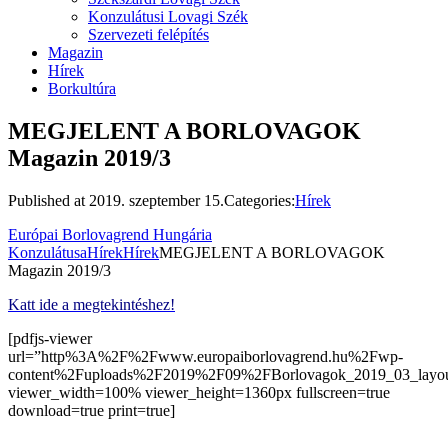
Konzulátusi Lovagi Szék
Szervezeti felépítés
Magazin
Hírek
Borkultúra
MEGJELENT A BORLOVAGOK
Magazin 2019/3
Published at
2019. szeptember 15.
Categories:
Hírek
Európai Borlovagrend Hungária
Konzulátusa
Hírek
Hírek
MEGJELENT A BORLOVAGOK
Magazin 2019/3
Katt ide a megtekintéshez!
[pdfjs-viewer
url=”http%3A%2F%2Fwww.europaiborlovagrend.hu%2Fwp-
content%2Fuploads%2F2019%2F09%2FBorlovagok_2019_03_layou
viewer_width=100% viewer_height=1360px fullscreen=true
download=true print=true]