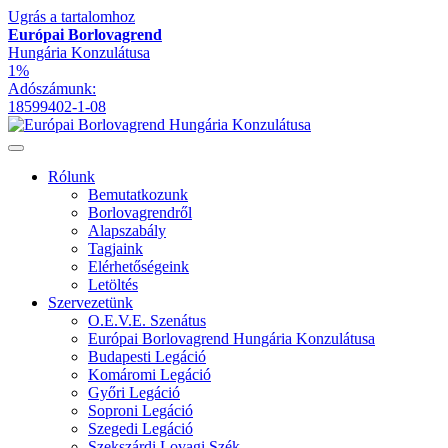
Ugrás a tartalomhoz
Európai Borlovagrend
Hungária Konzulátusa
1%
Adószámunk:
18599402-1-08
Rólunk
Bemutatkozunk
Borlovagrendről
Alapszabály
Tagjaink
Elérhetőségeink
Letöltés
Szervezetünk
O.E.V.E. Szenátus
Európai Borlovagrend Hungária Konzulátusa
Budapesti Legáció
Komáromi Legáció
Győri Legáció
Soproni Legáció
Szegedi Legáció
Szekszárdi Lovagi Szék