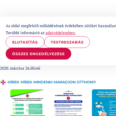
UGRÁS A TARTALOMHOZ
1%
Az oldal megfelelő működésének érdekében sütiket használun
További információ az
adatvédelemben
.
ELUTASÍTÁS
TESTRESZABÁS
MINDENKI MARADJON
OTTHON!!!
ÖSSZES ENGEDÉLYEZÉSE
Published at
Categories:
2020. március 26.
Hírek
HÍREK
HÍREK
MINDENKI MARADJON OTTHON!!!