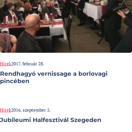
Categories:
Published at
Hírek
2017. február 28.
Rendhagyó vernissage a borlovagi
pincében
Categories:
Published at
Hírek
2016. szeptember 5.
Jubileumi Halfesztivál Szegeden