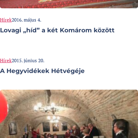
Categories:
Published at
Hírek
2016. május 4.
Lovagi „híd” a két Komárom között
Categories:
Published at
Hírek
2015. június 20.
A Hegyvidékek Hétvégéje