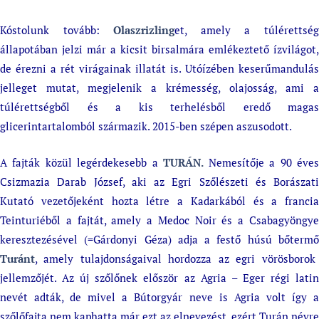
Kóstolunk tovább:
Olaszrizling
et, amely a túlérettsé
állapotában jelzi már a kicsit birsalmára emlékeztető ízvilágot,
de érezni a rét virágainak illatát is. Utóízében keserűmandulás
jelleget mutat, megjelenik a krémesség, olajosság, ami a
túlérettségből és a kis terhelésből eredő magas
glicerintartalomból származik. 2015-ben szépen aszusodott.
A fajták közül legérdekesebb a
TURÁN.
Nemesítője a 90 éve
Csizmazia Darab József, aki az Egri Szőlészeti és Borászati
Kutató vezetőjeként hozta létre a Kadarkából és a francia
Teinturiéből a fajtát, amely a Medoc Noir és a Csabagyöngye
keresztezésével (=Gárdonyi Géza) adja a festő húsú bőtermő
Turánt
, amely tulajdonságaival hordozza az egri vörösborok
jellemzőjét. Az új szőlőnek először az Agria – Eger régi latin
nevét adták, de mivel a Bútorgyár neve is Agria volt így a
szőlőfajta nem kaphatta már ezt az elnevezést, ezért Turán névre