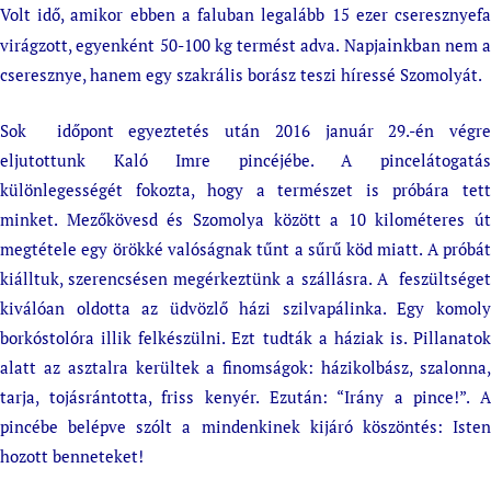
Volt idő, amikor ebben a faluban legalább 15 ezer cseresznyefa
inkb
virágzott, egyenként 50-100 kg termést adva. Napja
an nem a
cseresznye, hanem egy szakrális borász teszi híressé Szomolyát.
Sok időpont egyeztetés után 2016 január 29.-én végre
eljutottunk Kaló Imre pincéjébe. A pincelátogatás
különlegességét fokozta, hogy a természet is próbára tett
minket. Mezőkövesd és Szomolya között a 10 kilométeres út
megtétele egy örökké valóságnak tűnt a sűrű köd miatt. A próbát
kiálltuk, szerencsésen megérkeztünk a szállásra. A feszültséget
kiválóan oldotta az üdvözlő házi szilvapálinka. Egy komoly
borkóstolóra illik felkészülni. Ezt tudták a háziak is. Pillanatok
alatt az asztalra kerültek a finomságok: házikolbász, szalonna,
tarja, tojásrántotta, friss kenyér. Ezután: “Irány a pince!”. A
pincébe belépve szólt a mindenkinek kijáró köszöntés: Isten
hozott benneteket!