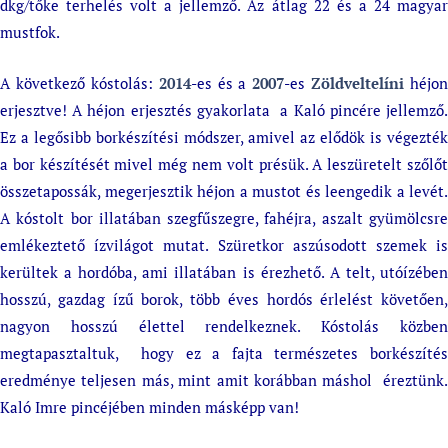
dkg/tőke terhelés volt a jellemző. Az átlag 22 és a 24 magyar
mustfok.
A következő kóstolás:
2014
-es és a
2007
-es
Zöldveltelíni
héjon
erjesztve! A héjon erjesztés gyakorlata a Kaló pincére jellemző.
Ez a legősibb borkészítési módszer, amivel az elődök is végezték
a bor készítését mivel még nem volt présük. A leszüretelt szőlőt
összetapossák, megerjesztik héjon a mustot és leengedik a levét.
A kóstolt bor illatában szegfűszegre, fahéjra, aszalt gyümölcsre
emlékeztető ízvilágot mutat. Szüretkor aszúsodott szemek is
kerültek a hordóba, ami illatában is érezhető. A telt, utóízében
hosszú, gazdag ízű borok, több éves hordós érlelést követően,
nagyon hosszú élettel rendelkeznek. Kóstolás közben
megtapasztaltuk, hogy ez a fajta természetes borkészítés
eredménye teljesen más, mint amit korábban máshol éreztünk.
Kaló Imre pincéjében minden másképp van!