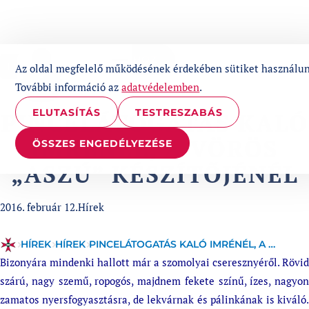
UGRÁS A TARTALOMHOZ
1%
Az oldal megfelelő működésének érdekében sütiket használun
További információ az
adatvédelemben
.
ELUTASÍTÁS
TESTRESZABÁS
PINCELÁTOGATÁS KALÓ
IMRÉNÉL, A VÖRÖS
ÖSSZES ENGEDÉLYEZÉSE
„ASZÚ” KÉSZÍTŐJÉNÉL
Published at
Categories:
2016. február 12.
Hírek
HÍREK
HÍREK
PINCELÁTOGATÁS KALÓ IMRÉNÉL, A VÖRÖS „ASZÚ” KÉSZÍTŐJÉNÉL
Bizonyára mindenki hallott már a szomolyai cseresznyéről. Rövid
szárú, nagy szemű, ropogós, majdnem fekete színű, ízes, nagyon
zamatos nyersfogyasztásra, de lekvárnak és pálinkának is kiváló.