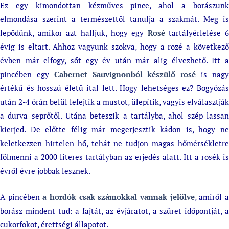
Ez egy kimondottan kézműves pince, ahol a borászunk
elmondása szerint a természettől tanulja a szakmát. Meg is
lepődünk, amikor azt halljuk, hogy egy
Rosé
tartályérlelése 6
évig is eltart. Ahhoz vagyunk szokva, hogy a rozé a következő
évben már elfogy, sőt egy év után már alig élvezhető. Itt a
pincében egy
Cabernet Sauvignonból készülő rosé
is nag
értékű és hosszú életű ital lett. Hogy lehetséges ez? Bogyózás
után 2-4 órán belül lefejtik a mustot, ülepítik, vagyis elválasztják
a durva seprőtől. Utána beteszik a tartályba, ahol szép lassan
kierjed. De előtte félig már megerjesztik kádon is, hogy ne
keletkezzen hirtelen hő, tehát ne tudjon magas hőmérsékletre
fölmenni a 2000 literes tartályban az erjedés alatt. Itt a rosék is
évről évre jobbak lesznek.
A pincében
a hordók csak számokkal vannak jelölve
, amiről 
borász mindent tud: a fajtát, az évjáratot, a szüret időpontját, a
cukorfokot, érettségi állapotot.