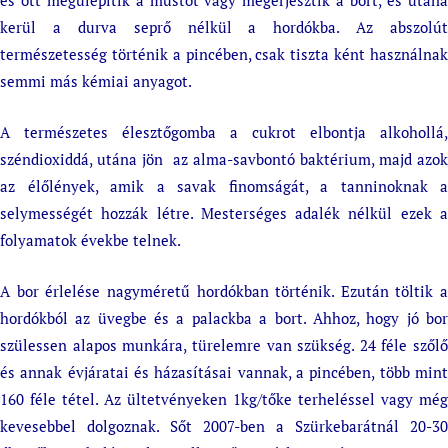
és ott megülepítik a mustot vagy megerjesztik a bort, és utána
kerül a durva seprő nélkül a hordókba. Az abszolút
természetesség történik a pincében, csak tiszta ként használnak
semmi más kémiai anyagot.
A természetes élesztőgomba a cukrot elbontja alkohollá,
széndioxiddá, utána jön az alma-savbontó baktérium, majd azok
az élőlények, amik a savak finomságát, a tanninoknak a
selymességét hozzák létre. Mesterséges adalék nélkül ezek a
folyamatok évekbe telnek.
A bor érlelése nagyméretű hordókban történik. Ezután töltik a
hordókból az üvegbe és a palackba a bort. Ahhoz, hogy jó bor
szülessen alapos munkára, türelemre van szükség. 24 féle szőlő
és annak évjáratai és házasításai vannak, a pincében, több mint
160 féle tétel. Az ültetvényeken 1kg/tőke terheléssel vagy még
kevesebbel dolgoznak. Sőt 2007-ben a Szürkebarátnál 20-30