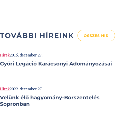
TOVÁBBI HÍREINK
ÖSSZES HÍR
Categories:
Published at
Hírek
2015. december 27.
Győri Legáció Karácsonyi Adományozásai
Categories:
Published at
Hírek
2022. december 27.
Velünk élő hagyomány-Borszentelés
Sopronban