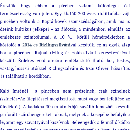
Éreztük, hogy ebben a picében valami különleges ősi
természetesség van jelen. Egy kb.150-200 éves riolittufába vájt
pincében voltunk a Kaptárkövek szomszédságában, amik ma is
őseink kultikus jelképei – az áldozás, a mindenkori elmúlás az
emlékezés szimbólumai. A 10 ℃ körüli hőmérsékletben a
kóstolót a
2014-es Rizlingszilváni
val kezdtük, ez az egyik alap
bor a pincében. Rajnai rizling és zöldszilváni keresztezésével
készült. Érdekes zöld almára emlékeztető illatú bor, testes,
vastag, hosszú utóízzel. Rizlingszilváni és Irsai Olivér házasítás
is található a hordókban.
Kaló Imrénél a pincében nem préselnek, csak színelnek
(színelés=Az ülepítéssel megtisztított must vagy bor lefejtése az
üledékről). A kádakba 30 cm átmérőjű saválló lemezből készült
perforált szűrőhengereket raknak, melynek a közepébe befolyik a
lé, amit egy szivattyúval kiszívnak. Beleengedik a fennálló kádba