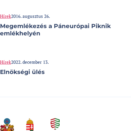
Categories:
Published at
Hírek
2016. augusztus 26.
Megemlékezés a Páneurópai Piknik
emlékhelyén
Categories:
Published at
Hírek
2022. december 13.
Elnökségi ülés