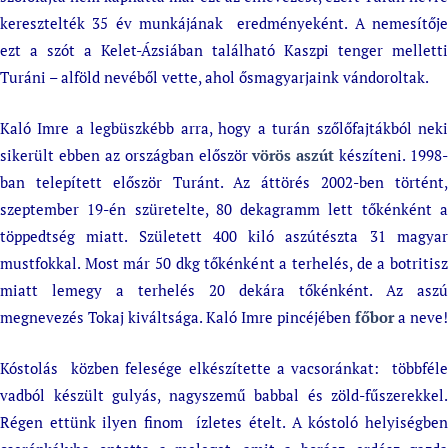
keresztelték 35 év munkájának eredményeként. A nemesítője
ezt a szót a Kelet-Ázsiában található Kaszpi tenger melletti
Turáni – alföld nevéből vette, ahol ősmagyarjaink vándoroltak.
Kaló Imre a legbüszkébb arra, hogy a turán szőlőfajtákból neki
sikerült ebben az országban először
vörös aszút
készíteni. 1998-
ban telepített először Turánt. Az áttörés 2002-ben történt,
szeptember 19-én szüretelte, 80 dekagramm lett tőkénként a
töppedtség miatt. Született 400 kiló aszútészta 31 magyar
mustfokkal. Most már 50 dkg tőkénként a terhelés, de a botritisz
miatt lemegy a terhelés 20 dekára tőkénként. Az aszú
megnevezés Tokaj kiváltsága. Kaló Imre pincéjében
főbor
a neve!
Kóstolás közben felesége elkészítette a vacsoránkat: többféle
vadból készült gulyás, nagyszemű babbal és zöld-fűszerekkel.
Régen ettünk ilyen finom ízletes ételt. A kóstoló helyiségben