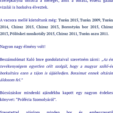
cserépkályha ontotta a meleget, amit a borász, erdész gazda
vizslái is horkolva élveztek.
A vacsora mellé kóstoltunk még:
Turán 2015
,
Turán 2009, Turá
2014,
Chiraz 2015
,
Chiraz 2013, Borostyán bor 2015
,
Chiraz
2013
,
Pölöskei muskotály 2015
,
Chiraz 2011
,
Turán aszu 2011.
Nagyon nagy élmény volt!
Beszámolómat Kaló Imre gondolataival szeretném zárni:
„Az é
tevékenységem egyetlen célt szolgál, hogy a magyar szőlő-és
borkultúra ezen a tájon is újjáéledjen. Boraimat ennek oltárán
áldozom fel.”
Búcsúzáskor mindenki ajándékba kapott egy nagyon érdekes
könyvet: “Prófécia Szomolyáról”.
Szeretettel ajánlom minden bor és emberszerető