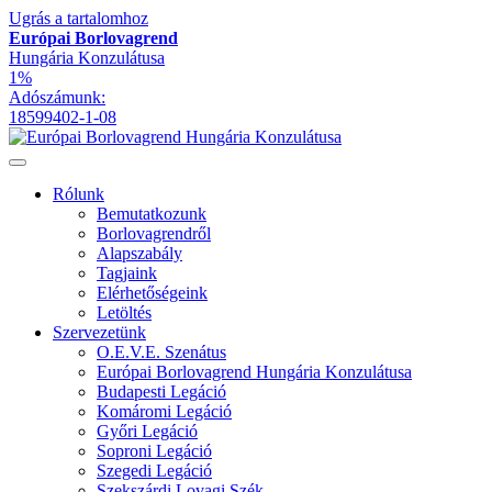
Ugrás a tartalomhoz
Európai Borlovagrend
Hungária Konzulátusa
1%
Adószámunk:
18599402-1-08
Rólunk
Bemutatkozunk
Borlovagrendről
Alapszabály
Tagjaink
Elérhetőségeink
Letöltés
Szervezetünk
O.E.V.E. Szenátus
Európai Borlovagrend Hungária Konzulátusa
Budapesti Legáció
Komáromi Legáció
Győri Legáció
Soproni Legáció
Szegedi Legáció
Szekszárdi Lovagi Szék