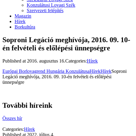
Konzulátusi Lovagi Szék
Szervezeti felépítés
Magazin
Hírek
Borkultúra
Soproni Legáció meghívója, 2016. 09. 10-
én felvételi és előlépési ünnepségre
Published at
2016. augusztus 16.
Categories:
Hírek
Európai Borlovagrend Hungária Konzulátusa
Hírek
Hírek
Soproni
Legáció meghívója, 2016. 09. 10-én felvételi és előlépési
ünnepségre
További híreink
Összes hír
Categories:
Hírek
Published at
2022. július 4.