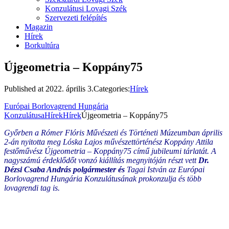
Konzulátusi Lovagi Szék
Szervezeti felépítés
Magazin
Hírek
Borkultúra
Újgeometria – Koppány75
Published at
2022. április 3.
Categories:
Hírek
Európai Borlovagrend Hungária
Konzulátusa
Hírek
Hírek
Újgeometria – Koppány75
Győrben a Rómer Flóris Művészeti és Történeti Múzeumban április
2-án nyitotta meg Lóska Lajos művészettörténész Koppány Attila
festőművész Újgeometria – Koppány75 című jubileumi tárlatát. A
nagyszámú érdeklődőt vonzó kiállítás megnyitóján részt vett
Dr.
Dézsi Csaba András polgármester és
Tagai István az Európai
Borlovagrend Hungária Konzulátusának prokonzulja és több
lovagrendi tag is.