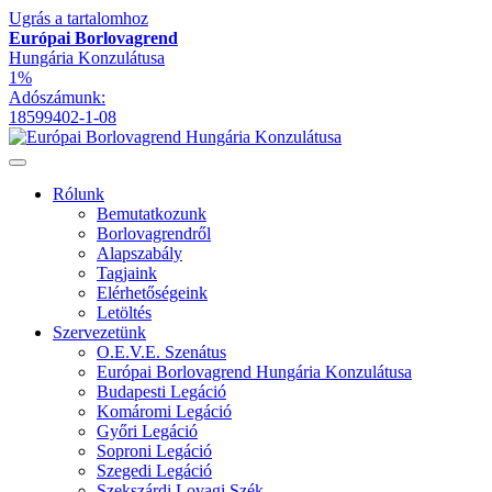
Ugrás a tartalomhoz
Európai Borlovagrend
Hungária Konzulátusa
1%
Adószámunk:
18599402-1-08
Rólunk
Bemutatkozunk
Borlovagrendről
Alapszabály
Tagjaink
Elérhetőségeink
Letöltés
Szervezetünk
O.E.V.E. Szenátus
Európai Borlovagrend Hungária Konzulátusa
Budapesti Legáció
Komáromi Legáció
Győri Legáció
Soproni Legáció
Szegedi Legáció
Szekszárdi Lovagi Szék