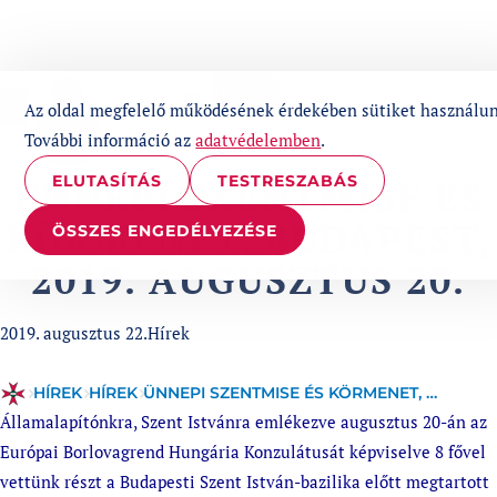
UGRÁS A TARTALOMHOZ
1%
Az oldal megfelelő működésének érdekében sütiket használun
További információ az
adatvédelemben
.
ELUTASÍTÁS
TESTRESZABÁS
ÜNNEPI SZENTMISE ÉS
KÖRMENET, BUDAPEST,
ÖSSZES ENGEDÉLYEZÉSE
2019. AUGUSZTUS 20.
Published at
Categories:
2019. augusztus 22.
Hírek
HÍREK
HÍREK
ÜNNEPI SZENTMISE ÉS KÖRMENET, BUDAPEST, 2019. AUGUSZTUS 20.
Államalapítónkra, Szent Istvánra emlékezve augusztus 20-án az
Európai Borlovagrend Hungária Konzulátusát képviselve 8 fővel
vettünk részt a Budapesti Szent István-bazilika előtt megtartott