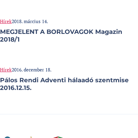
Categories:
Published at
Hírek
2018. március 14.
MEGJELENT A BORLOVAGOK Magazin
2018/1
Categories:
Published at
Hírek
2016. december 18.
Pálos Rendi Adventi hálaadó szentmise
2016.12.15.