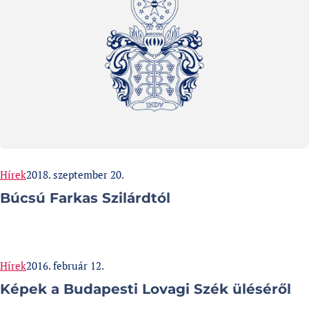
Categories:
Published at
Hírek
2018. szeptember 20.
Búcsú Farkas Szilárdtól
Categories:
Published at
Hírek
2016. február 12.
Képek a Budapesti Lovagi Szék üléséről