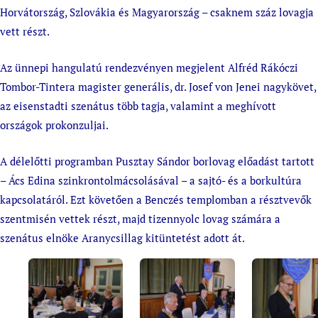
Horvátország, Szlovákia és Magyarország – csaknem száz lovagja
vett részt.
Az ünnepi hangulatú rendezvényen megjelent Alfréd Rákóczi
Tombor-Tintera magister generális, dr. Josef von Jenei nagykövet,
az eisenstadti szenátus több tagja, valamint a meghívott
országok prokonzuljai.
A délelőtti programban Pusztay Sándor borlovag előadást tartott
– Ács Edina szinkrontolmácsolásával – a sajtó- és a borkultúra
kapcsolatáról. Ezt követően a Benczés templomban a résztvevők
szentmisén vettek részt, majd tizennyolc lovag számára a
szenátus elnöke Aranycsillag kitüntetést adott át.