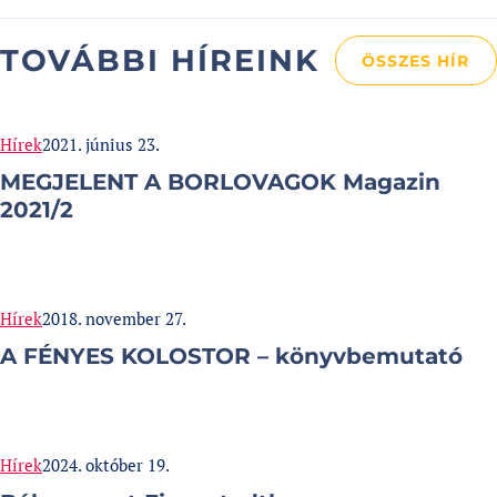
TOVÁBBI HÍREINK
ÖSSZES HÍR
Categories:
Published at
Hírek
2021. június 23.
MEGJELENT A BORLOVAGOK Magazin
2021/2
Categories:
Published at
Hírek
2018. november 27.
A FÉNYES KOLOSTOR – könyvbemutató
Categories:
Published at
Hírek
2024. október 19.