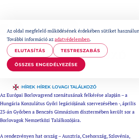
UGRÁS A TARTALOMHOZ
1%
Az oldal megfelelő működésének érdekében sütiket használun
További információ az
adatvédelemben
.
ELUTASÍTÁS
TESTRESZABÁS
LOVAGI TALÁLKOZÓ
ÖSSZES ENGEDÉLYEZÉSE
Published at
Categories:
2022. április 25.
Hírek
HÍREK
HÍREK
LOVAGI TALÁLKOZÓ
Az Európai Borlovagrend szenátusának felkérése alapján – a
Hungária Konzulátus Győri legációjának szervezésében -, április
23-án Győrben a Benczés Gimnázium dísztermében került sor a
Borlovagok Nemzetközi Találkozójára.
A rendezvényen hat ország – Ausztria, Csehország, Szlovénia,