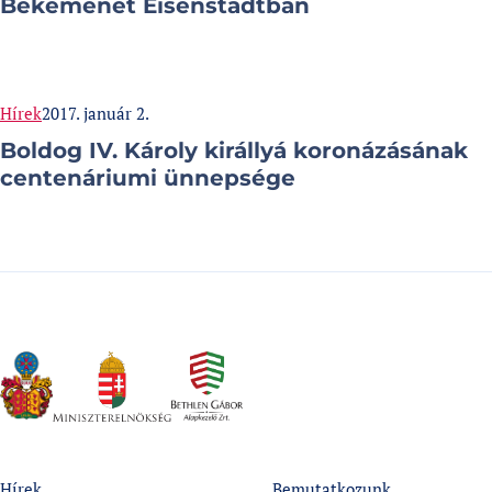
Békemenet Eisenstadtban
Categories:
Published at
Hírek
2017. január 2.
Boldog IV. Károly királlyá koronázásának
centenáriumi ünnepsége
Hírek
Bemutatkozunk