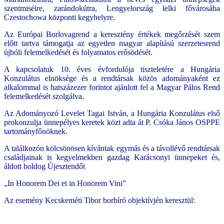
szentmiséire, zarándokútra, Lengyelország lelki fővárosába
Czestochowa központi kegyhelyre.
Az Európai Borlovagrend a keresztény értékek megőrzését szem
előtt tartva támogatja az egyetlen magyar alapítású szerzetesrend
újbóli felemelkedését és folyamatos erősödését.
A kapcsolatuk 10. éves évfordulója tiszteletére a Hungária
Konzulátus elnöksége és a rendtársak közös adományaként ez
alkalommal is hatszázezer forintot ajánlott fel a Magyar Pálos Rend
felemelkedését szolgálva.
Az Adományozó Levelet Tagai István, a Hungária Konzulátus első
prokonzulja ünnepélyes keretek közt adta át P. Csóka János OSPPE
tartományfőnöknek.
A találkozón kölcsönösen kívántak egymás és a távollévő rendtársak
családjainak is kegyelmekben gazdag Karácsonyi ünnepeket és,
áldott boldog Újesztendőt
„In Honorem Dei et in Honorem Vini”
Az esemény Kecskeméti Tibor borbíró objektívjén keresztül: