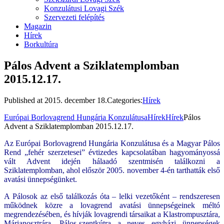
Konzulátusi Lovagi Szék
Szervezeti felépítés
Magazin
Hírek
Borkultúra
Pálos Advent a Sziklatemplomban
2015.12.17.
Published at
2015. december 18.
Categories:
Hírek
Európai Borlovagrend Hungária Konzulátusa
Hírek
Hírek
Pálos
Advent a Sziklatemplomban 2015.12.17.
Az Európai Borlovagrend Hungária Konzulátusa és a Magyar Pálos
Rend „fehér szerzetesei” évtizedes kapcsolatában hagyományossá
vált Advent idején hálaadó szentmisén találkozni a
Sziklatemplomban, ahol először 2005. november 4-én tarthatták első
avatási ünnepségünket.
A Pálosok az első találkozás óta – lelki vezetőként – rendszeresen
működnek közre a lovagrend avatási ünnepségeinek méltó
megrendezésében, és hívják lovagrendi társaikat a Klastrompusztára,
Márianosztrára, Pálos-szentkútra a neves egyházi ünnepségek