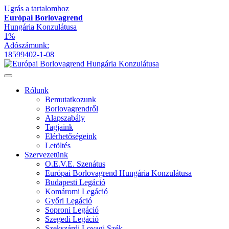
Ugrás a tartalomhoz
Európai Borlovagrend
Hungária Konzulátusa
1%
Adószámunk:
18599402-1-08
Rólunk
Bemutatkozunk
Borlovagrendről
Alapszabály
Tagjaink
Elérhetőségeink
Letöltés
Szervezetünk
O.E.V.E. Szenátus
Európai Borlovagrend Hungária Konzulátusa
Budapesti Legáció
Komáromi Legáció
Győri Legáció
Soproni Legáció
Szegedi Legáció
Szekszárdi Lovagi Szék