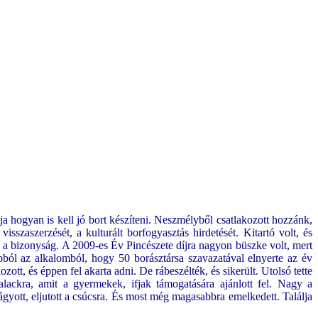
ja hogyan is kell jó bort készíteni. Neszmélyből csatlakozott hozzánk,
szaszerzését, a kulturált borfogyasztás hirdetését. Kitartó volt, és
bizonyság. A 2009-es Év Pincészete díjra nagyon büszke volt, mert
abból az alkalomból, hogy 50 borásztársa szavazatával elnyerte az év
t, és éppen fel akarta adni. De rábeszélték, és sikerült. Utolsó tette
alackra, amit a gyermekek, ifjak támogatására ajánlott fel. Nagy a
ágyott, eljutott a csúcsra. És most még magasabbra emelkedett. Találja