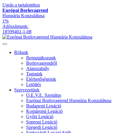
Ugrás a tartalomhoz
Európai Borlovagrend
Hungária Konzulátusa
1%
Adószámunk:
18599402-1-08
Rólunk
Bemutatkozunk
Borlovagrendről
Alapszabály
Tagjaink
Elérhetőségeink
Letöltés
Szervezetünk
O.E.V.E. Szenátus
Európai Borlovagrend Hungária Konzulátusa
Budapesti Legáció
Komáromi Legáció
Győri Legáció
Soproni Legáció
Szegedi Legáció
Szekszárdi Lovagi Szék