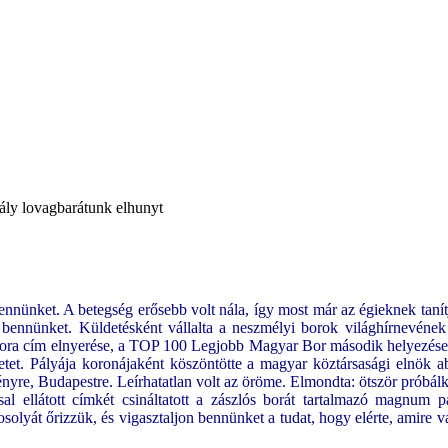
ály lovagbarátunk elhunyt
 bennünket. A betegség erősebb volt nála, így most már az égieknek tanít
bennünket. Küldetésként vállalta a neszmélyi borok világhírnevének vis
a cím elnyerése, a TOP 100 Legjobb Magyar Bor második helyezése a 
szetet. Pályája koronájaként köszöntötte a magyar köztársasági elnök 
re, Budapestre. Leírhatatlan volt az öröme. Elmondta: ötször próbálkozot
al ellátott címkét csináltatott a zászlós borát tartalmazó magnum p
olyát őrizzük, és vigasztaljon bennünket a tudat, hogy elérte, amire v