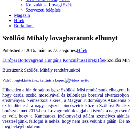
Konzulátusi Lovagi Szék
Szervezeti felépítés
Magazin
Hírek
Borkultúra
Szöllősi Mihály lovagbarátunk elhunyt
Published at
2016. március 7.
Categories:
Hírek
Európai Borlovagrend Hungária Konzulátusa
Hírek
Hírek
Szöllősi Mih
Búcsúzunk Szöllősi Mihály rendtársunktól
Videó megtekintéséhez kattints a képre:
Hihetetlen a hír, de sajnos igaz: Szöllősi Misi rendtársunk elhagyott
hogy derűs, szelíd mosolyával és különleges boraival elvarázsoljon 
eredményes. Nemzetközi sikerei, a Magyar Tudományos Akadémia bor
ez lendítette át a nagy, jegyzett pincészetek közé a Szőllősi Pincé
borásza címet 2015-ben. Lovagrendünk tagjai elkísérték a nagy esemény
az volt, hogy a Kantharosz jótékonysági gálára személyes ajánláss
veszteségünk, felfogni is nehéz, hogy nem lesz velünk a gálán. De mos
meg békéjét odafenn.