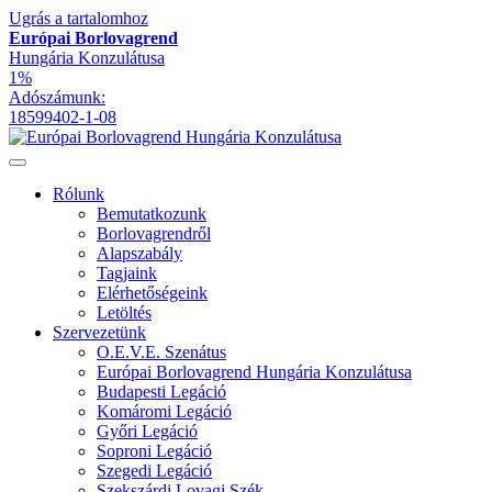
Ugrás a tartalomhoz
Európai Borlovagrend
Hungária Konzulátusa
1%
Adószámunk:
18599402-1-08
Rólunk
Bemutatkozunk
Borlovagrendről
Alapszabály
Tagjaink
Elérhetőségeink
Letöltés
Szervezetünk
O.E.V.E. Szenátus
Európai Borlovagrend Hungária Konzulátusa
Budapesti Legáció
Komáromi Legáció
Győri Legáció
Soproni Legáció
Szegedi Legáció
Szekszárdi Lovagi Szék