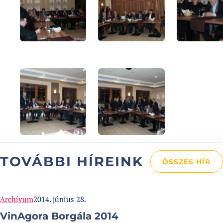
TOVÁBBI HÍREINK
ÖSSZES HÍR
Categories:
Published at
Archívum
2014. június 28.
VinAgora Borgála 2014