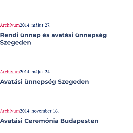
Categories:
Published at
Archívum
2014. május 27.
Rendi ünnep és avatási ünnepség
Szegeden
Categories:
Published at
Archívum
2014. május 24.
Avatási ünnepség Szegeden
Categories:
Published at
Archívum
2014. november 16.
Avatási Ceremónia Budapesten