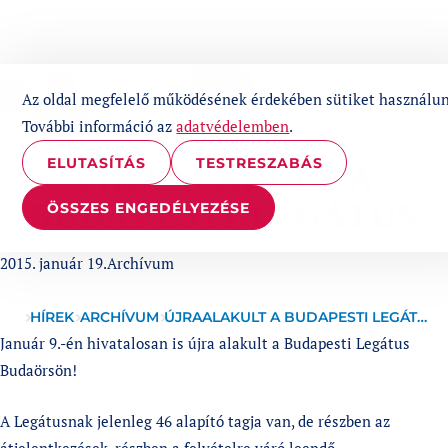
UGRÁS A TARTALOMHOZ
1%
Az oldal megfelelő működésének érdekében sütiket használun
További információ az
adatvédelemben
.
ELUTASÍTÁS
TESTRESZABÁS
ÚJRAALAKULT A
BUDAPESTI LEGÁTUS
ÖSSZES ENGEDÉLYEZÉSE
Published at
Categories:
2015. január 19.
Archívum
HÍREK
ARCHÍVUM
ÚJRAALAKULT A BUDAPESTI LEGÁTUS
Január 9.-én hivatalosan is újra alakult a Budapesti Legátus
Budaörsön!
A Legátusnak jelenleg 46 alapító tagja van, de részben az