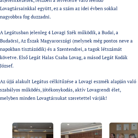
átjelentkezések, részben a felvételre váró leendő
Lovagtársainkkal együtt, ez a szám az idei évben sokkal
nagyobbra fog duzzadni.
A Legátusban jelenleg 4 Lovagi Szék működik, a Budai, a
Budaörsi, Az Észak Magyarországi (melynek még pontos neve a
napokban tisztázódik) és a Szentendrei, a tagok létszámát
követve. Első Legát Halas Csaba Lovag, a másod Legát Kodák
József.
Az újjá alakult Legátus célkitűzése a Lovagi eszmék alapján való
szabályos működés, jótékonykodás, aktív Lovagrendi élet,
melyben minden Lovagtársukat szeretettel várják!