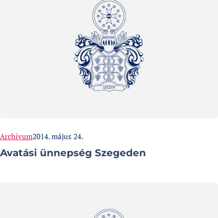
Categories:
Published at
Archívum
2014. május 24.
Avatási ünnepség Szegeden