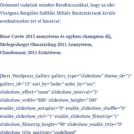
Örömmel tudatjuk minden Rendtársunkkal, hogy az idei
VinAgora Borgálán Szőllősi Mihály Borásztársunk kiváló
eredményeket ért el boraival:
Rosé Cuvée 2013 aranyérem és egyben champion díj,
Melegeshegyi Olaszrizling 2011 Aranyérem,
Chardonnay 2011 Ezüstérem.
[Best_Wordpress_Gallery gallery_type=”slideshow” theme_id=”1″
gallery_id=”13″ sort_by=”order” order_by=”asc”
slideshow_effect=”none” slideshow_interval=”3″
slideshow_width=”800″ slideshow_height=”500″
enable_slideshow_autoplay=”0″ enable_slideshow_shuffle=”0″
enable_slideshow_ctrl=”1″ enable_slideshow_filmstrip=”1″
slideshow_filmstrip_height=”90″ slideshow_enable_title=”0″
slideshow_title_position=”undefined”