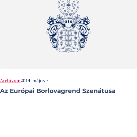
Categories:
Published at
Archívum
2014. május 5.
Az Európai Borlovagrend Szenátusa