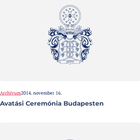
Categories:
Published at
Archívum
2014. november 16.
Avatási Ceremónia Budapesten