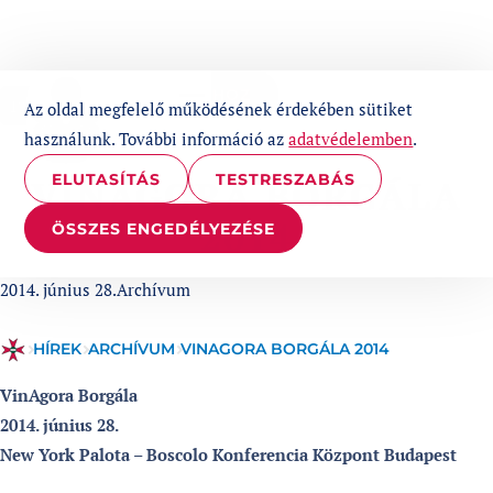
UGRÁS A TARTALOMHOZ
1%
Az oldal megfelelő működésének érdekében sütiket
használunk. További információ az
adatvédelemben
.
ELUTASÍTÁS
TESTRESZABÁS
VINAGORA BORGÁLA
2014
ÖSSZES ENGEDÉLYEZÉSE
Published at
Categories:
2014. június 28.
Archívum
HÍREK
ARCHÍVUM
VINAGORA BORGÁLA 2014
VinAgora Borgála
2014. június 28.
New York Palota – Boscolo Konferencia Központ
Budapest