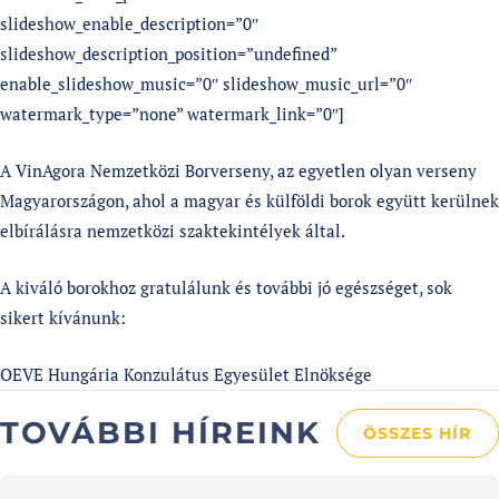
slideshow_enable_description=”0″
slideshow_description_position=”undefined”
enable_slideshow_music=”0″ slideshow_music_url=”0″
watermark_type=”none” watermark_link=”0″]
A VinAgora Nemzetközi Borverseny, az egyetlen olyan verseny
Magyarországon, ahol a magyar és külföldi borok együtt kerülnek
elbírálásra nemzetközi szaktekintélyek által.
A kiváló borokhoz gratulálunk és további jó egészséget, sok
sikert kívánunk:
OEVE Hungária Konzulátus Egyesület Elnöksége
TOVÁBBI HÍREINK
ÖSSZES HÍR