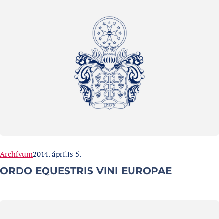
Categories:
Published at
Archívum
2014. április 5.
ORDO EQUESTRIS VINI EUROPAE