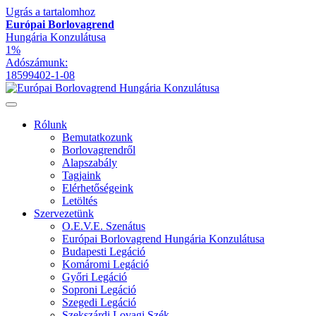
Ugrás a tartalomhoz
Európai Borlovagrend
Hungária Konzulátusa
1%
Adószámunk:
18599402-1-08
Rólunk
Bemutatkozunk
Borlovagrendről
Alapszabály
Tagjaink
Elérhetőségeink
Letöltés
Szervezetünk
O.E.V.E. Szenátus
Európai Borlovagrend Hungária Konzulátusa
Budapesti Legáció
Komáromi Legáció
Győri Legáció
Soproni Legáció
Szegedi Legáció
Szekszárdi Lovagi Szék