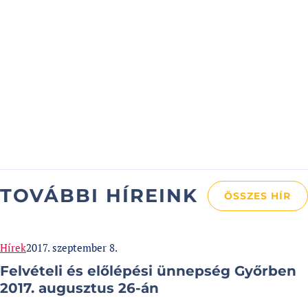
TOVÁBBI HÍREINK
ÖSSZES HÍR
Categories:
Published at
Hírek
2017. szeptember 8.
Felvételi és előlépési ünnepség Győrben
2017. augusztus 26-án