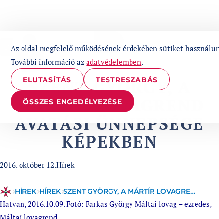
UGRÁS A TARTALOMHOZ
1%
Az oldal megfelelő működésének érdekében sütiket használun
További információ az
adatvédelemben
.
ELUTASÍTÁS
TESTRESZABÁS
SZENT GYÖRGY, A
MÁRTÍR LOVAGREND
ÖSSZES ENGEDÉLYEZÉSE
AVATÁSI ÜNNEPSÉGE
KÉPEKBEN
Published at
Categories:
2016. október 12.
Hírek
HÍREK
HÍREK
SZENT GYÖRGY, A MÁRTÍR LOVAGREND AVATÁSI ÜNNEPSÉGE KÉPEKBEN
Hatvan, 2016.10.09. Fotó: Farkas György Máltai lovag – ezredes,
Máltai lovagrend.