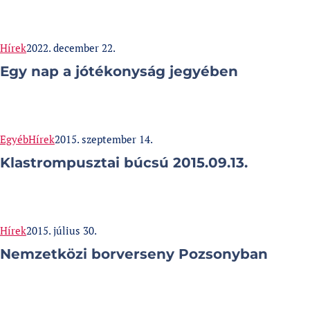
Categories:
Published at
Hírek
2022. december 22.
Egy nap a jótékonyság jegyében
Categories:
Published at
Egyéb
Hírek
2015. szeptember 14.
Klastrompusztai búcsú 2015.09.13.
Categories:
Published at
Hírek
2015. július 30.
Nemzetközi borverseny Pozsonyban