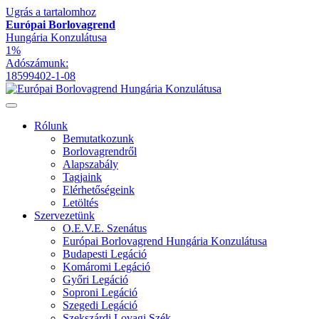
Ugrás a tartalomhoz
Európai Borlovagrend
Hungária Konzulátusa
1%
Adószámunk:
18599402-1-08
Rólunk
Bemutatkozunk
Borlovagrendről
Alapszabály
Tagjaink
Elérhetőségeink
Letöltés
Szervezetünk
O.E.V.E. Szenátus
Európai Borlovagrend Hungária Konzulátusa
Budapesti Legáció
Komáromi Legáció
Győri Legáció
Soproni Legáció
Szegedi Legáció
Szekszárdi Lovagi Szék