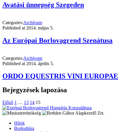
Avatási ünnepség Szegeden
Categories:
Archívum
Published at
2014. május 5.
Az Európai Borlovagrend Szenátusa
Categories:
Archívum
Published at
2014. április 5.
ORDO EQUESTRIS VINI EUROPAE
Bejegyzések lapozása
Előző
1
…
13
14
15
Hírek
Borkultúra